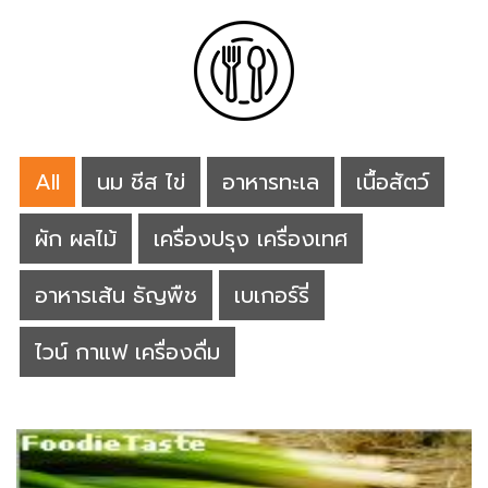
All
นม ชีส ไข่
อาหารทะเล
เนื้อสัตว์
ผัก ผลไม้
เครื่องปรุง เครื่องเทศ
อาหารเส้น ธัญพืช
เบเกอร์รี่
ไวน์ กาแฟ เครื่องดื่ม