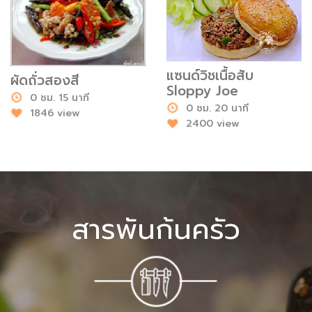
แซนด์วิชเนื้อสับ
ผัดถั่วสองสี
Sloppy Joe
0 ชม. 15 นาที
0 ชม. 20 นาที
1846 view
2400 view
สารพันก้นครัว