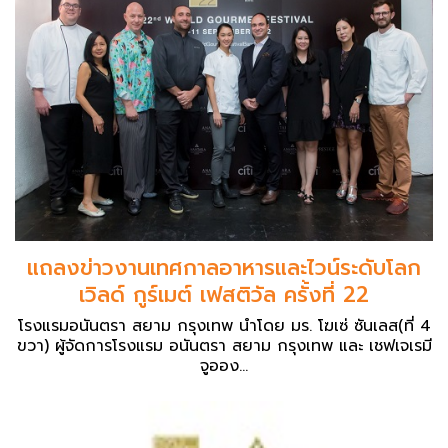
แถลงข่าวงานเทศกาลอาหารและไวน์ระดับโลก
เวิลด์ กูร์เมต์ เฟสติวัล ครั้งที่ 22
โรงแรมอนันตรา สยาม กรุงเทพ นำโดย มร. โฆเซ่ ซันเลส(ที่ 4
ขวา) ผู้จัดการโรงแรม อนันตรา สยาม กรุงเทพ และ เชฟเจเรมี
จูออง...