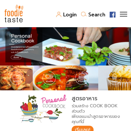
Login
Search
สูตรอาหาร
สูตรอาหารล่าสุด
พาไปชิม
Top Foodie
สารพันก้นครัว
เคล็ดลับน่ารู้
FoodPedia
เปรียบเทียบหน่วยการตวง
สูตรอาหาร
สร้าง Cookbook
ร่วมสร้าง COOK BOOK
เปรียบเทียบอุณหภูมิ
ส่วนตัว
เพียงแนะนำสูตรอาหารของ
เปรียบเทียบน้ำหนักวัตถุดิบ
คุณที่นี่
เริ่มเลย!