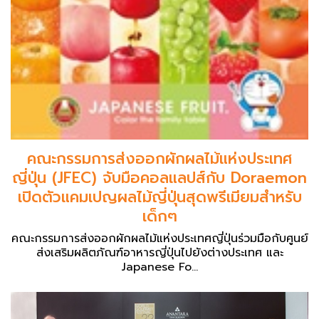
คณะกรรมการส่งออกผักผลไม้แห่งประเทศ
ญี่ปุ่น (JFEC) จับมือคอลแลปส์กับ Doraemon
เปิดตัวแคมเปญผลไม้ญี่ปุ่นสุดพรีเมียมสำหรับ
เด็กๆ
คณะกรรมการส่งออกผักผลไม้แห่งประเทศญี่ปุ่นร่วมมือกับศูนย์
ส่งเสริมผลิตภัณฑ์อาหารญี่ปุ่นไปยังต่างประเทศ และ
Japanese Fo...