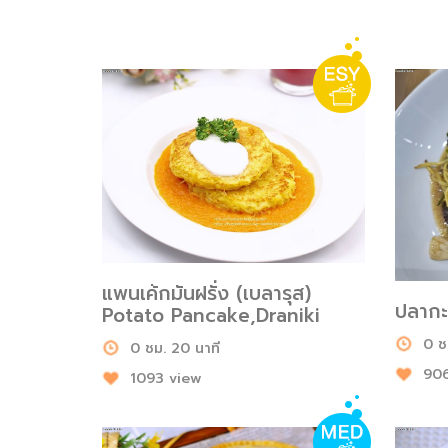
แพนเค้กมันฝรั่ง (เบลารุส)
ปลากะ
Potato Pancake,Draniki
0 ช
0 ชม. 20 นาที
906
1093 view