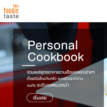
สูตรอาหาร
สูตรอาหารล่าสุด
พาไปชิม
Top Foodie
สารพันก้นครัว
เคล็ดลับน่ารู้
FoodPedia
เปรียบเทียบหน่วยการตวง
สร้าง Cookbook
เปรียบเทียบอุณหภูมิ
เปรียบเทียบน้ำหนักวัตถุดิบ