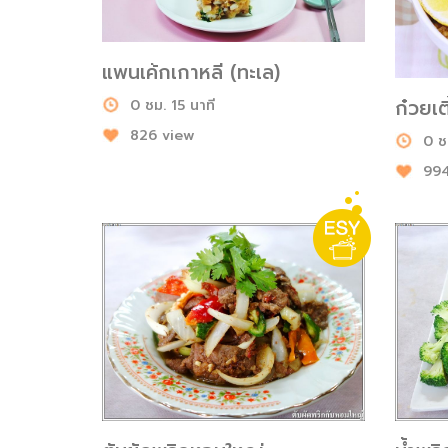
แพนเค้กเกาหลี (ทะเล)
ก๋วยเต
0 ชม. 15 นาที
826 view
0 ช
994