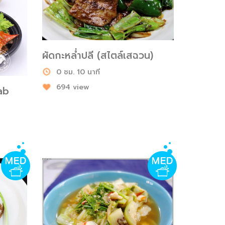
ผัดกะหล่ำปลี (สไตล์เสฉวน)
0 ชม. 10 นาที
694 view
rab