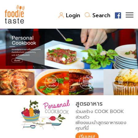
Login
Search
สูตรอาหาร
สูตรอาหารล่าสุด
พาไปชิม
Top Foodie
สารพันก้นครัว
เคล็ดลับน่ารู้
FoodPedia
เปรียบเทียบหน่วยการตวง
สูตรอาหาร
สร้าง Cookbook
ร่วมสร้าง COOK BOOK
เปรียบเทียบอุณหภูมิ
ส่วนตัว
เพียงแนะนำสูตรอาหารของ
เปรียบเทียบน้ำหนักวัตถุดิบ
คุณที่นี่
เริ่มเลย!