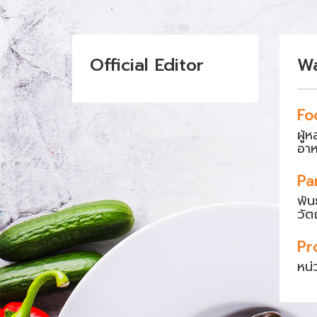
Official Editor
W
Fo
ผู้
อา
Pa
พัน
วัต
Pr
หน่