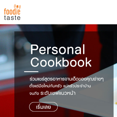
สูตรอาหาร
สูตรอาหารล่าสุด
พาไปชิม
Top Foodie
สารพันก้นครัว
เคล็ดลับน่ารู้
FoodPedia
เปรียบเทียบหน่วยการตวง
สร้าง Cookbook
เปรียบเทียบอุณหภูมิ
เปรียบเทียบน้ำหนักวัตถุดิบ