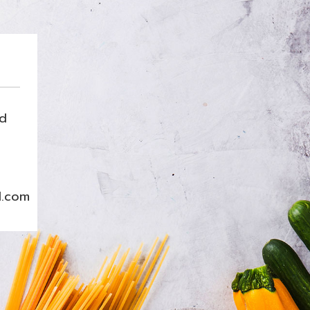
nd
l.com