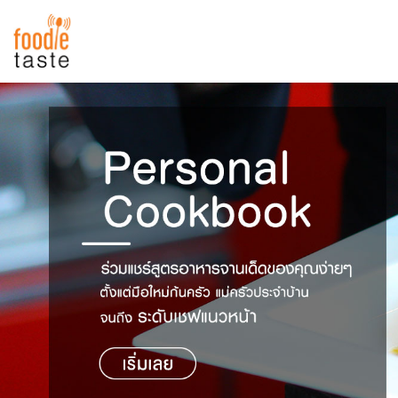
สูตรอาหาร
สูตรอาหารล่าสุด
พาไปชิม
Top Foodie
สารพันก้นครัว
เคล็ดลับน่ารู้
FoodPedia
เปรียบเทียบหน่วยการตวง
สร้าง Cookbook
เปรียบเทียบอุณหภูมิ
เปรียบเทียบน้ำหนักวัตถุดิบ