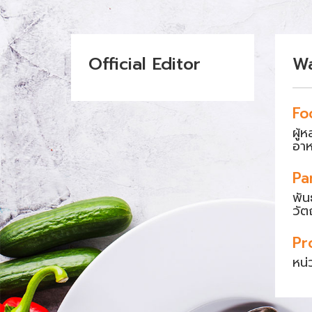
Official Editor
W
Fo
ผู้
อา
Pa
พัน
วัต
Pr
หน่