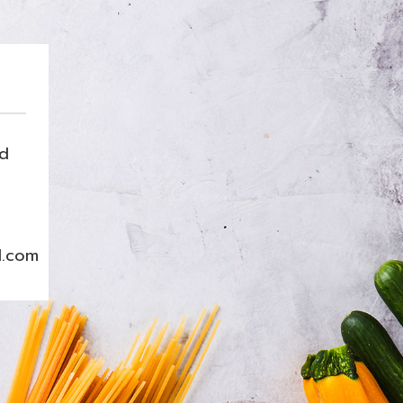
nd
l.com