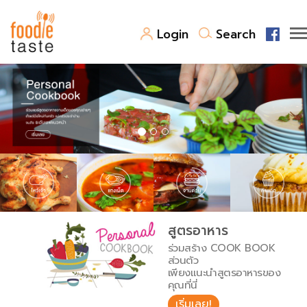
Login
Search
สูตรอาหาร
สูตรอาหารล่าสุด
พาไปชิม
Top Foodie
สารพันก้นครัว
เคล็ดลับน่ารู้
FoodPedia
เปรียบเทียบหน่วยการตวง
สูตรอาหาร
สร้าง Cookbook
ร่วมสร้าง COOK BOOK
เปรียบเทียบอุณหภูมิ
ส่วนตัว
เพียงแนะนำสูตรอาหารของ
เปรียบเทียบน้ำหนักวัตถุดิบ
คุณที่นี่
เริ่มเลย!