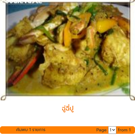
ฉู่ฉี่ปู
ค้นพบ 1 รายการ
Page
from 1