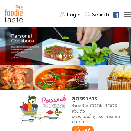
Login
Search
สูตรอาหาร
สูตรอาหารล่าสุด
พาไปชิม
Top Foodie
สารพันก้นครัว
เคล็ดลับน่ารู้
FoodPedia
เปรียบเทียบหน่วยการตวง
สูตรอาหาร
สร้าง Cookbook
ร่วมสร้าง COOK BOOK
เปรียบเทียบอุณหภูมิ
ส่วนตัว
เพียงแนะนำสูตรอาหารของ
เปรียบเทียบน้ำหนักวัตถุดิบ
คุณที่นี่
เริ่มเลย!