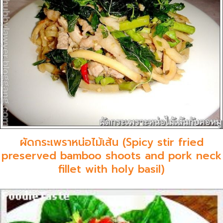
ผัดกระเพราหน่อไม้เส้น (Spicy stir fried
preserved bamboo shoots and pork neck
fillet with holy basil)