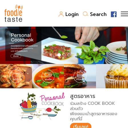
Login
Search
สูตรอาหาร
สูตรอาหารล่าสุด
พาไปชิม
Top Foodie
สารพันก้นครัว
เคล็ดลับน่ารู้
FoodPedia
เปรียบเทียบหน่วยการตวง
สูตรอาหาร
สร้าง Cookbook
ร่วมสร้าง COOK BOOK
เปรียบเทียบอุณหภูมิ
ส่วนตัว
เพียงแนะนำสูตรอาหารของ
เปรียบเทียบน้ำหนักวัตถุดิบ
คุณที่นี่
เริ่มเลย!