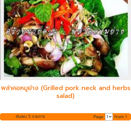
พล่าคอหมูย่าง (Grilled pork neck and herbs
salad)
ค้นพบ 5 รายการ
Page
from 1