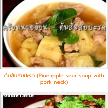
ต้มส้มสับปะรด (Pineapple sour soup with
pork neck)