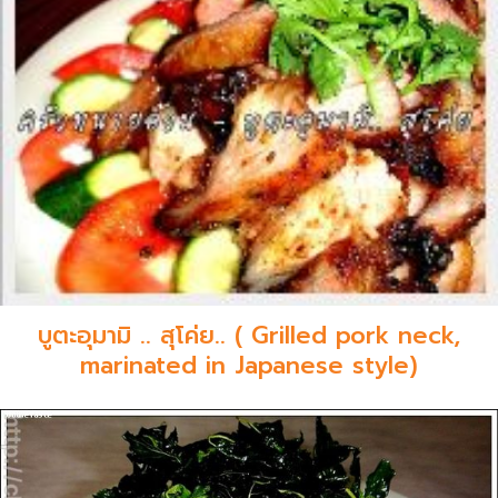
บูตะอุมามิ .. สุโค่ย.. ( Grilled pork neck,
marinated in Japanese style)