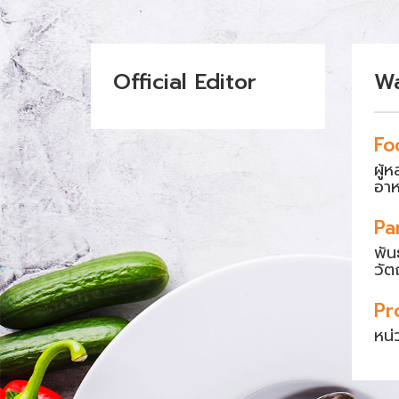
Official Editor
W
Fo
ผู้
อา
Pa
พัน
วัต
Pr
หน่