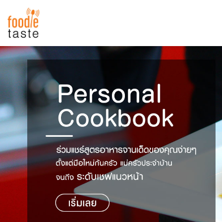
สูตรอาหาร
สูตรอาหารล่าสุด
พาไปชิม
Top Foodie
สารพันก้นครัว
เคล็ดลับน่ารู้
FoodPedia
เปรียบเทียบหน่วยการตวง
สร้าง Cookbook
เปรียบเทียบอุณหภูมิ
เปรียบเทียบน้ำหนักวัตถุดิบ