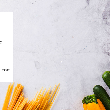
nd
l.com