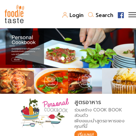
Login
Search
สูตรอาหาร
สูตรอาหารล่าสุด
พาไปชิม
Top Foodie
สารพันก้นครัว
เคล็ดลับน่ารู้
FoodPedia
เปรียบเทียบหน่วยการตวง
สูตรอาหาร
สร้าง Cookbook
ร่วมสร้าง COOK BOOK
เปรียบเทียบอุณหภูมิ
ส่วนตัว
เพียงแนะนำสูตรอาหารของ
เปรียบเทียบน้ำหนักวัตถุดิบ
คุณที่นี่
เริ่มเลย!