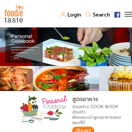
Login
Search
สูตรอาหาร
สูตรอาหารล่าสุด
พาไปชิม
Top Foodie
สารพันก้นครัว
เคล็ดลับน่ารู้
FoodPedia
เปรียบเทียบหน่วยการตวง
สูตรอาหาร
สร้าง Cookbook
ร่วมสร้าง COOK BOOK
เปรียบเทียบอุณหภูมิ
ส่วนตัว
เพียงแนะนำสูตรอาหารของ
เปรียบเทียบน้ำหนักวัตถุดิบ
คุณที่นี่
เริ่มเลย!