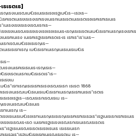
เธเธตเธ]
เธทเนเธญเธงเนเธฒเน€เธเนเธเธเธฃเธฐเน€เธ—เธจเธ—
เน€เธฅเธตเนเธขเธเธงเธฑเธงเนเธกเนเธเธตเนเธเธตเธซเธฅเธฑเธเนเธ
เธ”เนเธงเธขเธเธงเธฒเธกเธ—
ธชเธฃเนเธฒเธเธชเธงเธฃเธฃเธเนเธ•เธญเธเธเธตเนเน€เธเธทเนเธญเธงเธฑเธง
นเธฅเนเธง เนเธฅเธฐเธเธฅเธดเธ•เธ เธฑเธ“เธ‘เนเธ—
เธเธณเธกเธฒเน€เธชเธเธญเธ—
เนเธเธเธทเธญ เน€เธเธทเนเธญเนเธเนเธเน€เธ
เธเธ—
เธฒเธงเนเธฅเธเธเนเธ•เธญเธเธ—
เน€เธฃเธดเนเธกเน€เธเธดเธ”เธ—
เธขเน
นเธเน€เธ”เธทเธญเธเธเธฑเธเธงเธฒเธเธก เธเธต 1868
ธเธงเนเธฒเน€เธเนเธเน€เธเธทเนเธญเธเธฑเนเธเธ”เธตเธ
เธเธเธฃเธฐเธ—เธฒเธเธกเธฒเธเน เธ–
เธญเธงเนเธฒเน€เธเนเธ
ธเธทเนเธญ เธ—
ขเธเนเธเน€เธฃเธทเนเธญเธเธเธญเธเธฅเธฑเธเธฉเธ“เธฐเนเธเธกเธฑเธเนเธ
เธฃเธชเธเธฒเธ•เธด เนเธฅเธฐเธเธงเธฒเธกเธเนเธฒเธเธดเธ
“เธฐเธเนเธฒเธเธดเธเธชเธนเธ เธเธธเนเธก
เธฑเธเธฉเธ“เธฐเน€เธซเธฅเนเธฒเธเธตเน เธ—