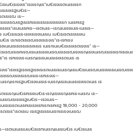
เน€เธเน€เธเธฃเธ”เธขเธญเธ”เน€เธขเธตเนเธขเธก
ธเธเธฃเธฐเน€เธ—
เธดเธเธฒ เธ—
เธเธฃเธฒเธฐเธเธฑเธเธเธธเธเธฃเธฃเธก เนเธฅเธฐ
ฃเธ”เธนเนเธฅเธ—เธตเนเธ—เธณเนเธซเนเธ•เนเธเธ—
 เน€เธเธฉเธ•เธฃเธเธฃเนเธเน เน€เธเธตเธขเธฃเน
€เธ เธกเธตเธเธฒเธฃเธเธงเธ”เธ•เธฑเธง
เธซเนเนเธเธเธธเธเธชเธเธ เนเธกเนเน€เธเธฃเธตเธขเธ” เธ—
น€เธเธฒเธเธฅเธฒเธเนเธเธฃเนเธฒเธเธเธฒเธขเธญเธขเนเธฒเธเธชเธกเธเธนเ
เธ”เธ เธฑเธขเธ•เนเธญเธเธนเนเธเธฃเธดเนเธ เธ
ขเธ”เธฃเธฐเธขเธฐเธซเธเธถเนเธเธเนเธญเธเน€เธเนเธฒเนเธฃเธเธเนเธฒเธช
เธเธชเธฒเธฃเธเธฒเธเธ•เธฑเธงเธ—
เนเธญเธกเธฐเน€เธฃเนเธเธ•เนเธญเธเธนเนเธเธฃเธดเนเธ เธ
เธกเธตเธเธญเน€เธฅเธชเน€เธ•เธญเธฃเธญเธฅเธ•เนเธณ เธ–
เนเธฒเธเธฃเธฐเน€เธ—เธจเนเธ—
ธนเธเธเธดเนเธฅเธเธฃเธฑเธกเธฅเธฐ 18,000 - 20,000
ดเธเธ”เธดเธเน เธเธฐเธเธธเนเธกเธเธงเนเธฒ
เนเนเธเนเน€เธเธทเนเธญเนเธเน€เธ เน€เธเนเธ