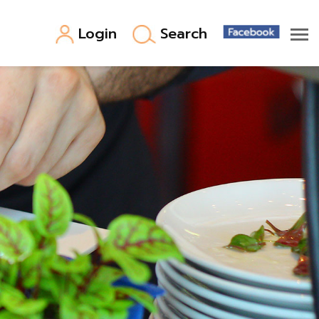
Login
Search