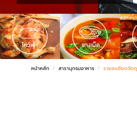
ชั่งตวงเนย
หน้าหลัก
สารานุกรมอาหาร
รายละเอียดวัตถุ