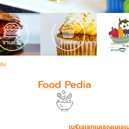
ดิบ
Food Pedia
เน€เธเธทเนเธญเนเธเ