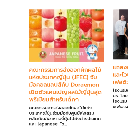
แถลงข
คณะกรรมการส่งออกผักผลไม้
และไวน
แห่งประเทศญี่ปุ่น (JFEC) จับ
เฟสติว
มือคอลแลปส์กับ Doraemon
โรงแรม
เปิดตัวแคมเปญผลไม้ญี่ปุ่นสุด
มร. โฆเซ
พรีเมียมสำหรับเด็กๆ
โรงแรม
เชฟเจเรม
คณะกรรมการส่งออกผักผลไม้แห่ง
ประเทศญี่ปุ่นร่วมมือกับศูนย์ส่งเสริม
ผลิตภัณฑ์อาหารญี่ปุ่นไปยังต่างประเทศ
และ Japanese Fo...