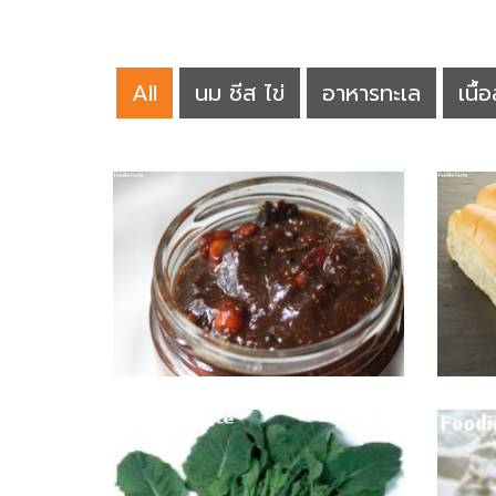
All
นม ชีส ไข่
อาหารทะเล
เนื้อ