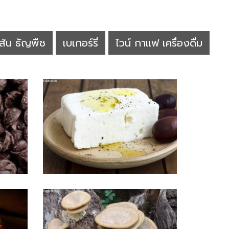
ส้น ธัญพืช
เบเกอร์รี่
ไวน์ กาแฟ เครื่องดื่ม