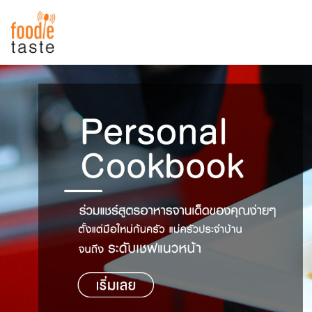
สูตรอาหาร
สูตรอาหารล่าสุด
พาไปชิม
Top Foodie
สารพันก้นครัว
เคล็ดลับน่ารู้
FoodPedia
เปรียบเทียบหน่วยการตวง
สร้าง Cookbook
เปรียบเทียบอุณหภูมิ
เปรียบเทียบน้ำหนักวัตถุดิบ