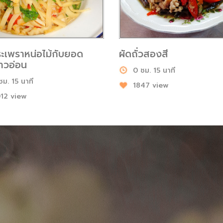
ระเพราหน่อไม้กับยอด
ผัดถั่วสองสี
าวอ่อน
0 ชม. 15 นาที
ชม. 15 นาที
1847 view
12 view