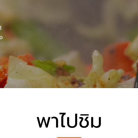
้
่อ
พาไปชิม