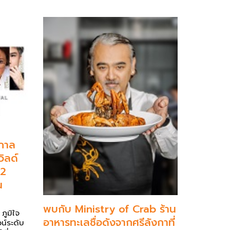
ศกาล
ิลด์
22
น
พบกับ Ministry of Crab ร้าน
ภูมิใจ
อาหารทะเลชื่อดังจากศรีลังกาที่
น์ระดับ