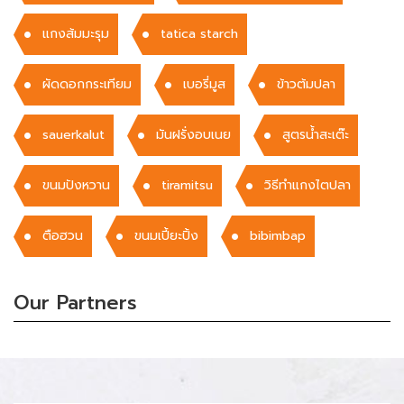
แกงส้มมะรุม
tatica starch
ผัดดอกกระเทียม
เบอรี่มูส
ข้าวต้มปลา
sauerkalut
มันฝรั่งอบเนย
สูตรน้ำสะเต๊ะ
ขนมปังหวาน
tiramitsu
วิธีทำแกงไตปลา
ตือฮวน
ขนมเปี้ยะปิ้ง
bibimbap
Our Partners