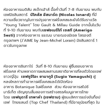
ห้องอาหารเมดิสัน สเต๊กเฮ้าส์ มื้อค่ำวันที่ 7-8 กันยายน พบกับ
เชฟมิชลินสตาร์
นิโคลัส อิสนาร์ด (
Nicolas Isnard)
ที่มี
ความเชี่ยวชาญในการปรุ
งอาหารฝรั่งเศสและยังได้รั
บรางวัล
“Young Talent” โดย Gault & Millau Guide จากนั้นในวัน
ที่ 9-10 กันยายน พบกับ
เชฟอเมริโก้ เซสทิ (
Amerigo
Sesti)
จากห้องอาหาร แแฌม บายฌองมิเชล โลรองต์
กรุงเทพฯ (J’AIME by Jean-Michel Lorain) มิชลินสตาร์ 1
ดาวในกรุงเทพ
ห้องอาหารชินทาโร่ วันที่ 8-10 กันยายน ผู้ชื่นชอบอาหาร
ฝรั่งเศส ห้ามพลาดการผสมผสานรสชาติ
อาหารที่ลงตัวโดยเชฟ
ชาวญี่ปุ่น
เชฟซูจิโอะ ยามากูจิ (
Sugio Yamaguchi)
ผู้
หลงใหลการทำอาหารฝรั่
งเศสและได้เปิดห้อง
อาหาร Botanique ในฝรั่งเศส ส่วน ห้องอาหารสไปซ์
มาร์เก็ต เชิญคุณลิ้มลองการสร้างสรรค์
เมนูอาหารไทย
โดย
เชฟชุดารี เทพาคำ (เชฟตาม)
ผู้ชนะเลิศการแข่งขันท็อป
เชฟ ไทยแลนด์ (Top Chef Thailand) ที่มีอายุน้อยที่สุด ใน