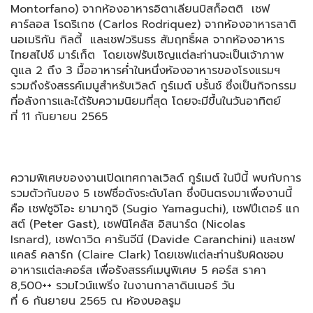
Montorfano) จากห้องอาหารอิตาเลียนบิสก็อตติ
เชฟ
คาร์ลอส โรดริเกซ (Carlos Rodriquez) จากห้องอาหารลาติ
นอเมริกัน กิลตี้ และเชฟวรินธร สัมฤทธิ์ผล จากห้องอาหาร
ไทยสไปซ์ มาร์เก็ต โดยเชฟรับเชิญแต่ละท่านจะเป็
นเจ้าภาพ
ดูแล 2 ถึง 3 มื้ออาหารค่ำในหนึ่งห้
องอาหารของโรงแรมฯ
รวมถึงรังสรรค์เมนูสำหรับเวิลด์ กูร์เมต์ บรั้นช์ ซึ่งเป็นกิจกรรม
ที่อลั
งการและได้รับความนิยมที่สุด โดยจะมีขึ้นในวันอาทิตย์
ที่ 11 กันยายน 2565
ความพิเศษของงานเปิดเทศกาลเวิ
ลด์ กูร์เมต์ ในปีนี้ พบกับการ
รวมตัวกันของ 5 เชฟชื่อดังระดับโลก ซึ่งบินตรงมาเพื่องานนี้
คือ เชฟซูจิโอะ ยามากูจิ (Sugio Yamaguchi), เชฟปีเตอร์ แก
สต์ (Peter Gast), เชฟนิโคลัส อิสนาร์ด (Nicolas
Isnard), เชฟดาวิด คารันจีนี (Davide Caranchini) และเชฟ
แคลร์ คลาร์ก (Claire Clark) โดยเชฟแต่ละท่านรับผิ
ดชอบ
อาหารแต่ละคอร์ส เพื่อรังสรรค์เมนูพิเศษ 5 คอร์ส ราคา
8,500++ รวมไวน์แพริ่ง ในงานกาลาดินเนอร์ วัน
ที่ 6 กันยายน 2565 ณ ห้องบอลรูม