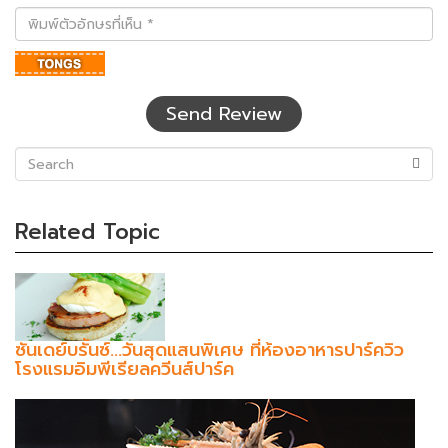
พิมพ์
ตัว
อักษร
ที่
เห็น
Send Review
(success)
Related Topic
ซันเดย์บรั้นซ์...วันสุดแสนพิเศษ ที่ห้องอาหารปาร์ควิว
โรงแรมอิมพีเรียลควีนส์ปาร์ค