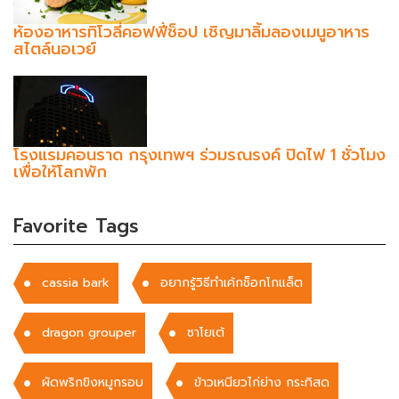
ห้องอาหารทิโวลี่คอฟฟี่ช็อป เชิญมาลิ้มลองเมนูอาหาร
สไตล์นอเวย์
โรงแรมคอนราด กรุงเทพฯ ร่วมรณรงค์ ปิดไฟ 1 ชั่วโมง
เพื่อให้โลกพัก
Favorite Tags
cassia bark
อยากรู้วิธีทำเค้กช็อกโกแล็ต
dragon grouper
ซาโยเต้
ผัดพริกขิงหมูกรอบ
ข้าวเหนียวไก่ย่าง กระทิสด