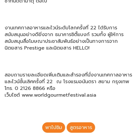
ชาทินัดดามาตุ ต่อไป
งานเทศกาลอาหารและไวน์ระดั
บโลกครั้งที่ 22 ได้รับการ
สนับสนุนอย่างดียิ่
งจาก ธนาคารซิตี้แบงก์ รวมทั้ง ผู้ให้การ
สนับสนุนสื่
อโมษณาประชาสัมพันธ์อย่างเป็
นทางการจาก
นิตยสาร Prestige และนิตยสาร HELLO!
สอบถามรายละเอียดเพิ่มเติ
มและสำรองที่นั่
งงานเทศกาลอาหาร
และไวน์ชั้นเลิ
ศครั้งที่ 22 ณ โรงแรมอนันตรา สยาม กรุงเทพ
โทร. 0 2126 8866 หรือ
เว็บไซต์ www.worldgourmetfestival.asia
พาไปชิม
สูตรอาหาร