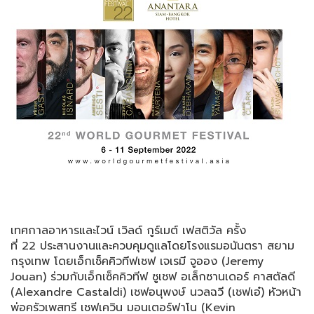
เทศกาลอาหารและไวน์ เวิลด์ กูร์เมต์ เฟสติวัล ครั้ง
ที่ 22 ประสานงานและควบคุมดู
แลโดยโรงแรมอนันตรา สยาม
กรุงเทพ โดยเอ็กเซ็คคิวทีฟเชฟ เจเรมี จูออง (Jeremy
Jouan) ร่วมกับเอ็กเซ็คคิวทีฟ ซูเชฟ อเล็กซานเดอร์ คาสตัลดี
(Alexandre Castaldi) เชฟอนุพงษ์ นวลฉวี (เชฟเอ๋) หัวหน้า
พ่อครัวเพสทรี เชฟเควิน มอนเตอร์ฟาโน (Kevin