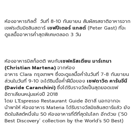
ห้องอาหารกิลตี้ วันที่ 8-10 กันยายน สัมผัสรสชาติอาหารจาก
เชฟระดับมิ
ชลินสตาร์
เชฟปีเตอร์ แกสต์
(Peter Gast) ที่จะ
ดูแลมื้ออาหารค่ำสุดพิ
เศษตลอด 3 วัน
ห้องอาหารบิสก็อตติ พบกับ
เชฟคริสเตียน มาร์เทนา
(
Christian Martena)
จากห้อง
อาหาร Clara กรุงเทพฯ ซึ่งจะดูแลมื้อค่ำในวันที่ 7-8 กันยายน
ส่วนในวันที่ 9-10 จะได้ชิมมื้อค่ำฝีมือของ
เชฟดาวิด คารันจีนี
(
Davide Caranchini)
ซึ่งได้รับรางวัลเป็นสุ
ดยอดเชฟ
อิตาเลียนหนุ่มแห่งปี 2018
โดย L'Espresso Restaurant Guide อิตาลี นอกจากจะ
นำพาให้ ห้องอาหาร Materia ได้รับรางวัลมิชลินสตาร์แล้ว ยัง
ติดในลิสต์หนึ่งใน 50 ห้องอาหารที่ดีที่สุดในโลก อีกด้วย (‘50
Best Discovery’ collection by the World’s 50 Best)