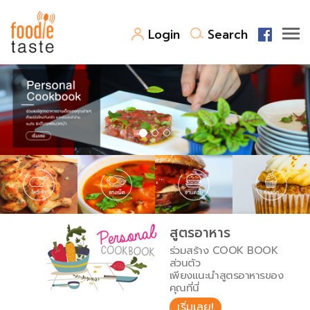
Login
Search
สูตรอาหาร
สูตรอาหารล่าสุด
พาไปชิม
Top Foodie
สารพันก้นครัว
เคล็ดลับน่ารู้
FoodPedia
เปรียบเทียบหน่วยการตวง
สูตรอาหาร
สร้าง Cookbook
ร่วมสร้าง COOK BOOK
เปรียบเทียบอุณหภูมิ
ส่วนตัว
เพียงแนะนำสูตรอาหารของ
เปรียบเทียบน้ำหนักวัตถุดิบ
คุณที่นี่
เริ่มเลย!