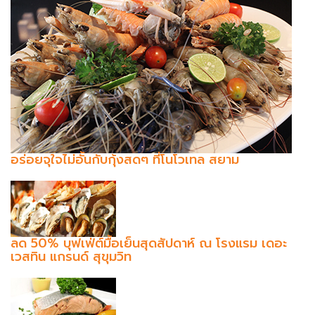
อร่อยจุใจไม่อั้นกับกุ้งสดๆ ที่โนโวเทล สยาม
ลด 50% บุฟเฟ่ต์มื้อเย็นสุดสัปดาห์ ณ โรงแรม เดอะ
เวสทิน แกรนด์ สุขุมวิท