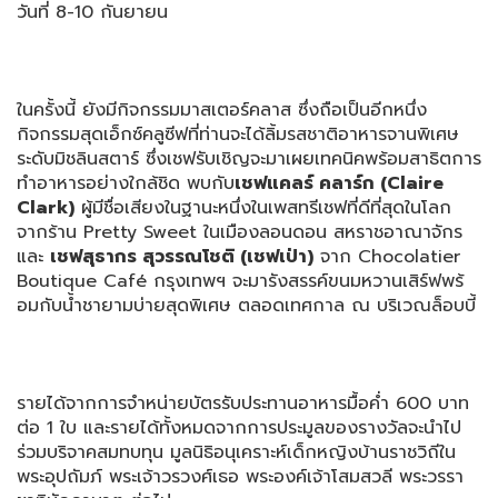
วันที่ 8-10 กันยายน
ในครั้งนี้ ยังมีกิจกรรมมาสเตอร์คลาส ซึ่งถือเป็นอีกหนึ่ง
กิจกรรมสุ
ดเอ็กซ์คลูซีฟที่ท่านจะได้ลิ้
มรสชาติอาหารจานพิเศษ
ระดับมิชลิ
นสตาร์ ซึ่งเชฟรับเชิญจะมาเผยเทคนิคพร้
อมสาธิตการ
ทำอาหารอย่างใกล้ชิด พบกับ
เชฟแคลร์ คลาร์ก (
Claire
Clark)
ผู้มีชื่อเสียงในฐานะหนึ่
งในเพสทรีเชฟที่ดีที่สุดในโลก
จากร้าน Pretty Sweet ในเมืองลอนดอน สหราชอาณาจักร
และ
เชฟสุธากร สุวรรณโชติ (เชฟเป่า)
จาก Chocolatier
Boutique Café กรุงเทพฯ จะมารังสรรค์ขนมหวานเสิร์ฟพร้
อมกับน้ำชายามบ่ายสุดพิเศษ ตลอดเทศกาล ณ บริเวณล็อบบี้
รายได้จากการจำหน่ายบัตรรั
บประทานอาหารมื้อค่ำ 600 บาท
ต่อ 1 ใบ และรายได้ทั้งหมดจากการประมู
ลของรางวัลจะนำไป
ร่วมบริ
จาคสมทบทุน มูลนิธิอนุเคราะห์เด็กหญิงบ้
านราชวิถีใน
พระอุปถัมภ์ พระเจ้าวรวงศ์เธอ พระองค์เจ้าโสมสวลี พระวรรา