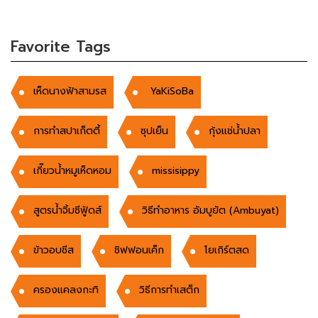
Favorite Tags
เห็ดนางฟ้าสามรส
YaKiSoBa
การทำสปาเก็ตตี้
ซุปเย็น
กุ้งเเช่น้ำปลา
เกี๊ยวน้ำหมูเห็ดหอม
missisippy
สูตรน้ำจิ้มซีฟู้ดส์
วิธีทำอาหาร อัมบูยัต (Ambuyat)
ข้าวอบชีส
ชิฟฟอนเค็ก
โยเกิร์ตสด
ครองแคลงกะทิ
วิธีการทำเสต็ก