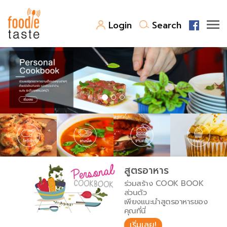
Login
Search
สูตรอาหาร
สูตรอาหารล่าสุด
พาไปชิม
Top Foodie
สารพันก้นครัว
เคล็ดลับน่ารู้
FoodPedia
เปรียบเทียบหน่วยการตวง
สูตรอาหาร
สร้าง Cookbook
ร่วมสร้าง COOK BOOK
เปรียบเทียบอุณหภูมิ
ส่วนตัว
เพียงแนะนำสูตรอาหารของ
เปรียบเทียบน้ำหนักวัตถุดิบ
คุณที่นี่
เริ่มเลย!