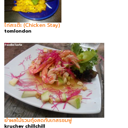
ไก่สะเต๊ะ (Chicken Stay)
tomlondon
ยำผลไม้รวมกุ้งสดกับเกสรชมพู่
kruchev chillchill