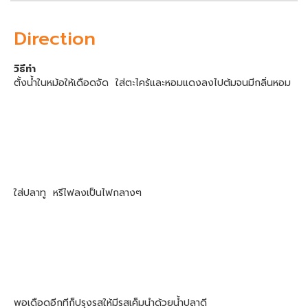
Direction
วิธีทำ
ตั้งน้ำในหม้อให้เดือดจัด ใส่ตะไคร้และหอมแดงลงไปต้มจนมีกลิ่นหอม
ใส่ปลาทู หรีไฟลงเป็นไฟกลางๆ
พอเดือดอีกทีก็ปรุงรสให้มีรสเค็มนำด้วยน้ำปลาดี