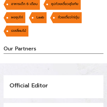
อาหารเด็ก 6 เดือน
ซุปก๋วยเตี๋ยวสุโขทัย
ผงซุปไก่
Laab
ก๋วยเตี๋ยวไกฺ่ตุ๋น
เจลลี่ผมไม้
Our Partners
Official Editor