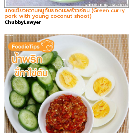
แกงเขียวหวานหมูกับยอดมะพร้าวอ่อน (Green curry
pork with young coconut shoot)
ChubbyLawyer