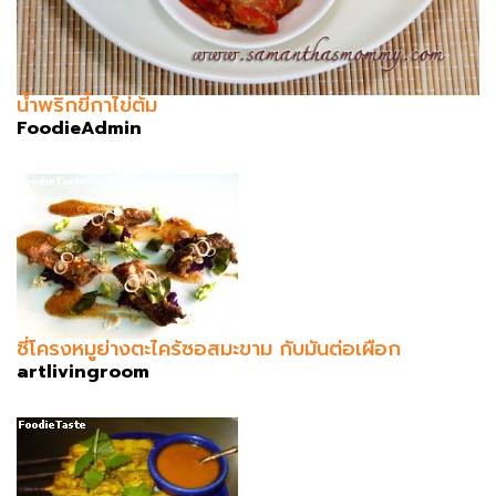
น้ำพริกขี้กาไข่ต้ม
FoodieAdmin
ซี่โครงหมูย่างตะไคร้ซอสมะขาม กับมันต่อเผือก
artlivingroom