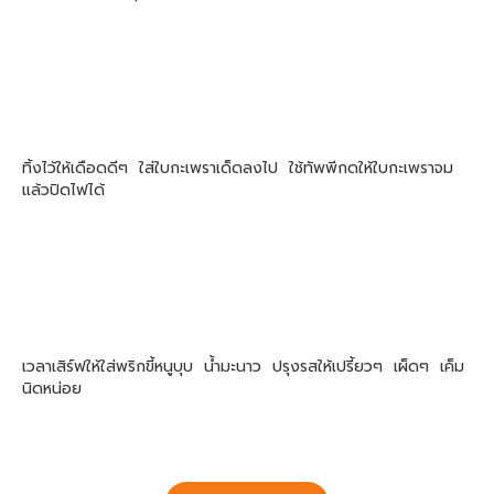
ทิ้งไว้ให้เดือดดีๆ ใส่ใบกะเพราเด็ดลงไป ใช้ทัพพีกดให้ใบกะเพราจม
แล้วปิดไฟได้
เวลาเสิร์ฟให้ใส่พริกขี้หนูบุบ น้ำมะนาว ปรุงรสให้เปรี้ยวๆ เผ็ดๆ เค็ม
นิดหน่อย