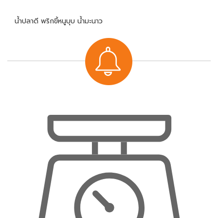
น้ำปลาดี พริกขี้หนูบุบ น้ำมะนาว