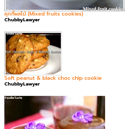
คุกกี้ผลไม้ (Mixed fruits cookies)
ChubbyLawyer
Soft peanut & black choc chip cookie
ChubbyLawyer