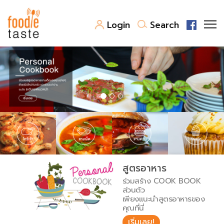
Login
Search
สูตรอาหาร
สูตรอาหารล่าสุด
พาไปชิม
Top Foodie
สารพันก้นครัว
เคล็ดลับน่ารู้
FoodPedia
เปรียบเทียบหน่วยการตวง
สูตรอาหาร
สร้าง Cookbook
ร่วมสร้าง COOK BOOK
เปรียบเทียบอุณหภูมิ
ส่วนตัว
เพียงแนะนำสูตรอาหารของ
เปรียบเทียบน้ำหนักวัตถุดิบ
คุณที่นี่
เริ่มเลย!