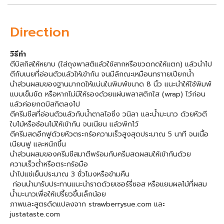
Direction
วิธีทำ
ตีบิสกิสให้หยาบ (ใส่ถุงพาสติแล้วใช้สากหรือขวดกดให้แตก) แล้วนำไป
ตีกับเนยที่อ่อนตัวแล้วให้เข้ากัน จนมีลักณะเหมือนทราายเปียกน้ำ
นำส่วนผสมของฐานมากดให้แน่นในพิมพ์ขนาด 8 นิ้ว แนะนำให้ใช้พิมพ์
แบบเข็มขัด หรือหากไม่มีให้รองด้วยแผ่นพลาสติกใส (wrap) ไว้ก่อน
แล้วค่อยกดบิสกิตลงไป
ตีครีมชีสที่อ่อนตัวแล้วกับน้ำตาลไอซิ่ง วนิลา และน้ำมะนาว ด้วยหัวตี
ใบไม้หรือช้อนไม้ให้เข้ากัน จนเนียน แล้วพักไว้
ตีครีมสดอีกฟูด้วยหัวตระกร้อความเร็วสูงสุดประมาณ 5 นาที จนเนื้อ
เนียนฟู และหนักขึ้น
นำส่วนผสมของครีมชีสมาตีพร้อมกับครีมสดผสมให้เข้ากันด้วย
ความเร็วต่ำหรือตระกร้อมือ
นำไปแช่เย็นประมาณ 3 ชั่วโมงหรือข้ามคืน
ก่อนนำมารับประทานแนะนำราดด้วยเชอร์รี่ซอส หรือแยมผลไม้ที่ผสม
น้ำมะนาวเพื่อให้เปรี้ยวขึ้นเล็กน้อย
ภาพและสูตรดัดแปลงจาก strawberrysue.com และ
justataste.com