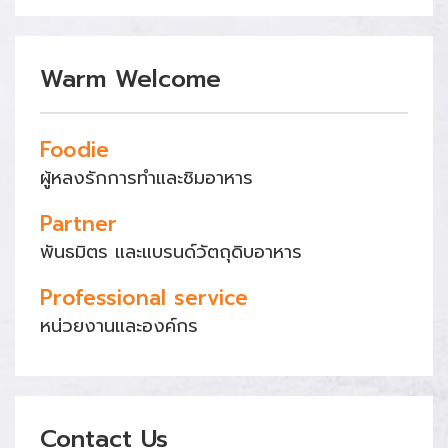
Warm Welcome
Foodie
ผู้หลงรักการทำและชิมอาหาร
Partner
พันธมิตร และแบรนด์วัตถุดิบอาหาร
Professional service
หน่วยงานและองค์กร
Contact Us