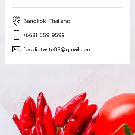
Bangkok Thailand
+6681 559 9599
foodietaste88@gmail.com