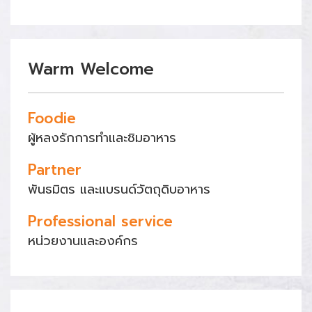
Warm Welcome
Foodie
ผู้หลงรักการทำและชิมอาหาร
Partner
พันธมิตร และแบรนด์วัตถุดิบอาหาร
Professional service
หน่วยงานและองค์กร