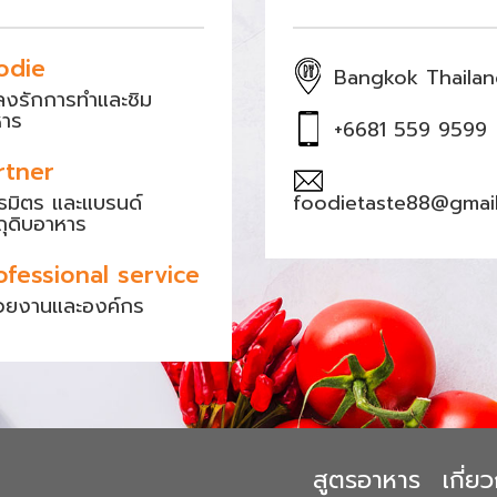
odie
Bangkok Thaila
หลงรักการทำและชิม
หาร
+6681 559 9599
rtner
ธมิตร และแบรนด์
foodietaste88@gmai
ถุดิบอาหาร
ofessional service
วยงานและองค์กร
สูตรอาหาร
เกี่