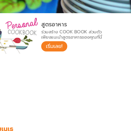
สูตรอาหาร
ร่วมสร้าง COOK BOOK ส่วนตัว
เพียงแนะนำสูตรอาหารของคุณที่นี่
เริ่มเลย!
นเธ