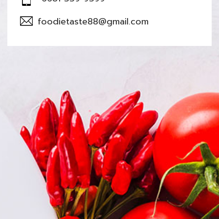
foodietaste88@gmail.com