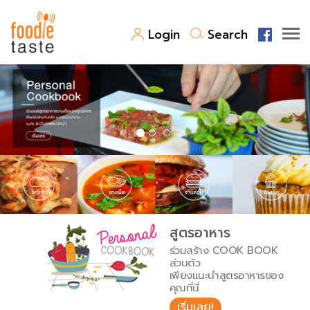
Login
Search
สูตรอาหาร
สูตรอาหารล่าสุด
พาไปชิม
Top Foodie
สารพันก้นครัว
เคล็ดลับน่ารู้
FoodPedia
เปรียบเทียบหน่วยการตวง
สูตรอาหาร
สร้าง Cookbook
ร่วมสร้าง COOK BOOK
เปรียบเทียบอุณหภูมิ
ส่วนตัว
เพียงแนะนำสูตรอาหารของ
เปรียบเทียบน้ำหนักวัตถุดิบ
คุณที่นี่
เริ่มเลย!