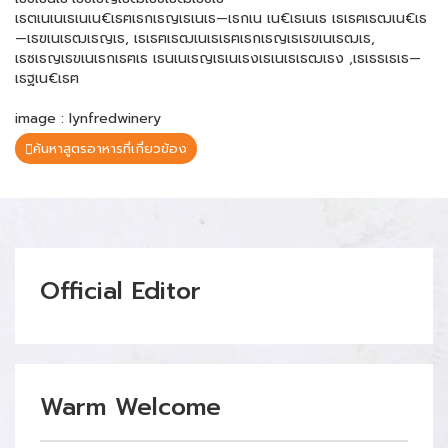
เธตเนเนเธเนเน€เธฅเธกเธญเธเนเธ—เธกเน เน€เธเนเธ เธเธฅเธฒเน€เธ
—เธฃเนเธฒเธญเธ, เธเธฅเธฒเนเธเธฅเธกเธญเธเธขเนเธฒเธ,
เธซเธญเธขเนเธกเธฅเธ เธนเนเธญเธเนเธงเธเนเธเธฒเธง ,เธเธธเธเธ—
เธฐเน€เธฅ
image : lynfredwinery
ค้นหาสูตรอาหารที่เกี่ยวข้อง
Official Editor
Warm Welcome