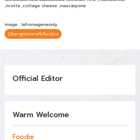
,ricotta ,cottage cheese ,mascarpone
image : lafromagerieonly
ค้นหาสูตรอาหารที่เกี่ยวข้อง
Official Editor
Warm Welcome
Foodie