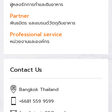
ผู้หลงรักการทำและชิมอาหาร
Partner
พันธมิตร และแบรนด์วัตถุดิบอาหาร
Professional service
หน่วยงานและองค์กร
Contact Us
Bangkok Thailand
+6681 559 9599