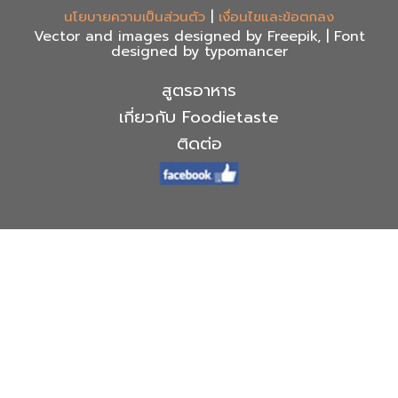
|
นโยบายความเป็นส่วนตัว
เงื่อนไขและข้อตกลง
Vector and images designed by Freepik, | Font
designed by typomancer
สูตรอาหาร
เกี่ยวกับ Foodietaste
ติดต่อ