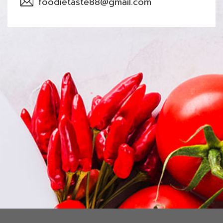
foodietaste88@gmail.com