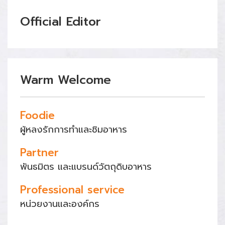
Official Editor
Warm Welcome
Foodie
ผู้หลงรักการทำและชิมอาหาร
Partner
พันธมิตร และแบรนด์วัตถุดิบอาหาร
Professional service
หน่วยงานและองค์กร