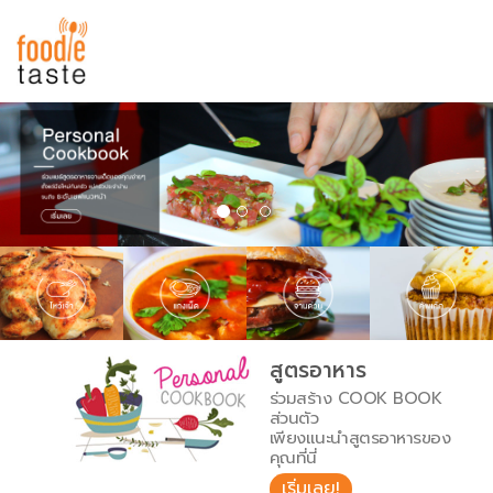
สูตรอาหาร
สูตรอาหารล่าสุด
พาไปชิม
Top Foodie
สารพันก้นครัว
เคล็ดลับน่ารู้
FoodPedia
เปรียบเทียบหน่วยการตวง
สูตรอาหาร
สร้าง Cookbook
ร่วมสร้าง COOK BOOK
เปรียบเทียบอุณหภูมิ
ส่วนตัว
เพียงแนะนำสูตรอาหารของ
เปรียบเทียบน้ำหนักวัตถุดิบ
คุณที่นี่
เริ่มเลย!