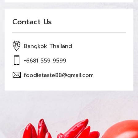
Contact Us
Bangkok Thailand
+6681 559 9599
foodietaste88@gmail.com