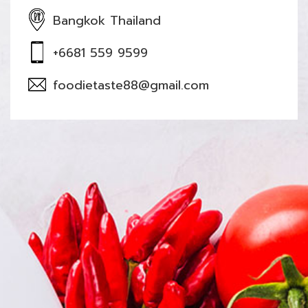
Bangkok Thailand
+6681 559 9599
foodietaste88@gmail.com