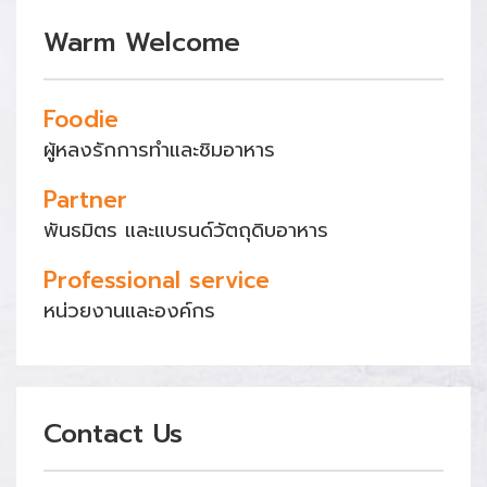
Warm Welcome
Foodie
ผู้หลงรักการทำและชิมอาหาร
Partner
พันธมิตร และแบรนด์วัตถุดิบอาหาร
Professional service
หน่วยงานและองค์กร
Contact Us