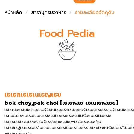
ชั่งตวงเนย
หน้าหลัก
สารานุกรมอาหาร
รายละเอียดวัตถุดิบ
Food Pedia
เธเธฑเธเธเนเธญเธข
bok choy,pak choi [เธเธญเธ-เธเนเธญเธข]
เธเธญเธเธเนเธญเธขเน€เธเนเธเธเธฑเธเนเธเน€เธเธตเธขเธงเน€เธเนเธกเ
เธฅเธณเธ•เนเธเธชเธตเธเธฒเธงเธซเธเธฒเน€เธเนเธเนเธเธเธ
เธฃเธชเธเธฒเธ•เธดเน€เธงเธฅเธฒเธ—เธฒเธเธชเธ”เน
เธเธฃเธฐเธกเธฒเธ“เธฃเธชเธเธฑเธเนเธเธกเธเธงเธเธฃเธชเน€เธเนเธ”เนเธเ
—เธขเธเธดเธ”เน