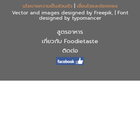
|
นโยบายความเป็นส่วนตัว
เงื่อนไขและข้อตกลง
Vector and images designed by Freepik, | Font
designed by typomancer
สูตรอาหาร
เกี่ยวกับ Foodietaste
ติดต่อ