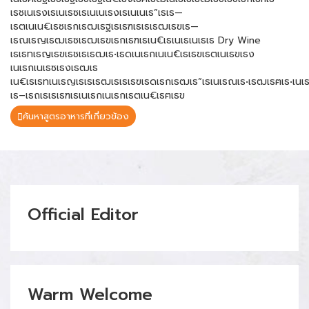
เธชเนเธงเธเนเธซเธเนเนเธงเธเนเนเธ”เธเธ—
เธตเนเน€เธซเธกเธฒเธฐเธเธฑเธเธเธฒเธฃเธ—
เธณเธญเธฒเธซเธฒเธฃเธกเธฑเธเน€เธเนเธเนเธเธ Dry Wine
เธเธทเธญเธฃเธชเธเธฒเธ•เธดเนเธกเนเน€เธเธฃเธตเนเธขเธง
เนเธกเนเธซเธงเธฒเธ
เน€เธเธทเนเธญเธเธเธฒเธเธเธฃเธดเธกเธฒเธ“เธเนเธณเธ•เธฒเธฅเธ•เน
เธ–เธถเธเธเธฑเธเนเธกเนเธกเธตเน€เธฅเธข
ค้นหาสูตรอาหารที่เกี่ยวข้อง
Official Editor
Warm Welcome