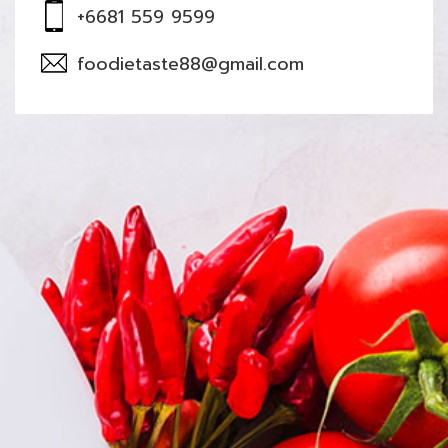
+6681 559 9599
foodietaste88@gmail.com