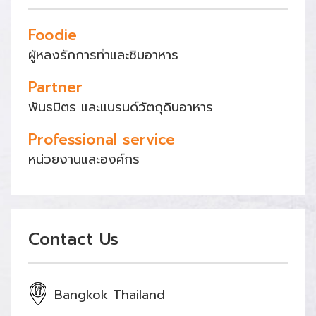
Foodie
ผู้หลงรักการทำและชิมอาหาร
Partner
พันธมิตร และแบรนด์วัตถุดิบอาหาร
Professional service
หน่วยงานและองค์กร
Contact Us
Bangkok Thailand