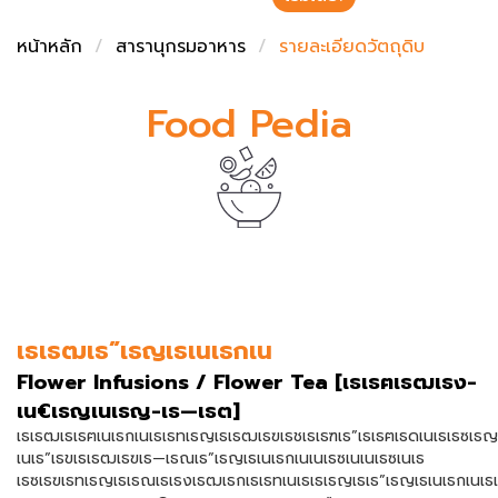
ชั่งตวงเนย
หน้าหลัก
สารานุกรมอาหาร
รายละเอียดวัตถุดิบ
Food Pedia
เธเธฒเธ”เธญเธเนเธกเน
Flower Infusions / Flower Tea [เธเธฅเธฒเธง-
เน€เธญเนเธญ-เธ—เธต]
เธเธฒเธเธฅเนเธกเนเธเธทเธญเธเธฒเธฃเธชเธเธฑเธ”เธเธฅเธดเนเธเธซเธญ
เนเธ”เธขเธเธฒเธฃเธ—เธณเธ”เธญเธเนเธกเนเนเธซเนเนเธซเนเธ
เธซเธฃเธทเธญเธเธณเธเธงเธฒเธกเธเธทเนเธเธเธญเธเธ”เธญเธเนเธกเนเธเธ