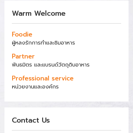
Warm Welcome
Foodie
ผู้หลงรักการทำและชิมอาหาร
Partner
พันธมิตร และแบรนด์วัตถุดิบอาหาร
Professional service
หน่วยงานและองค์กร
Contact Us