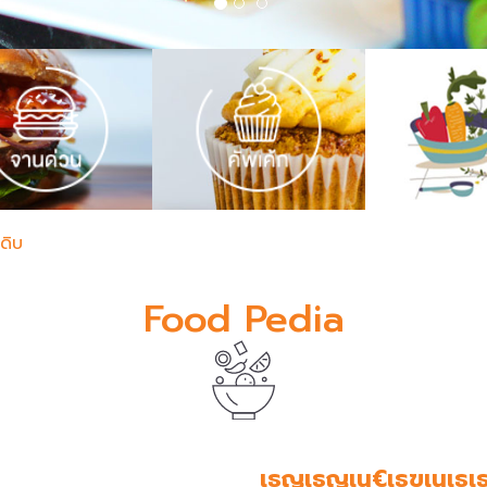
ดิบ
Food Pedia
เธญเธญเน€เธฃเนเธเธ