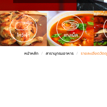
ชั่งตวงเนย
หน้าหลัก
สารานุกรมอาหาร
รายละเอียดวัตถุ