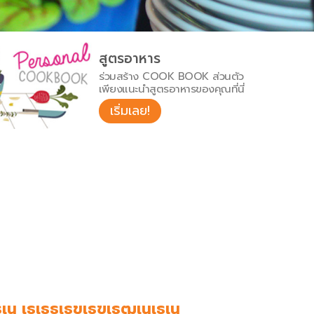
สูตรอาหาร
ร่วมสร้าง COOK BOOK ส่วนตัว
เพียงแนะนำสูตรอาหารของคุณที่นี่
เริ่มเลย!
เน เธเธธเธขเธฃเธฒเนเธเน