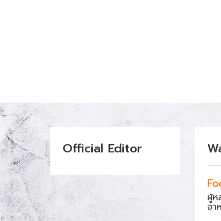
Official Editor
W
Fo
ผู้
อา