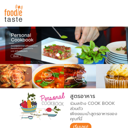
สูตรอาหาร
สูตรอาหารล่าสุด
พาไปชิม
Top Foodie
สารพันก้นครัว
เคล็ดลับน่ารู้
FoodPedia
เปรียบเทียบหน่วยการตวง
สูตรอาหาร
สร้าง Cookbook
ร่วมสร้าง COOK BOOK
เปรียบเทียบอุณหภูมิ
ส่วนตัว
เพียงแนะนำสูตรอาหารของ
เปรียบเทียบน้ำหนักวัตถุดิบ
คุณที่นี่
เริ่มเลย!