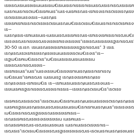
เธซเธฒเธเนเธซเธเนเนเธเธเน€เธเนเธเธกเธธเธกเธเนเธฒเธเธกเธฒเธเธ
เนเธกเนเธกเธตเน€เธเธฅเนเธ”เนเธ•เนเธฅเธณเธ•เธฑเธงเธกเธตเธฃเธญเธขเธ
เธถเธเธชเนเธงเธเธ—เนเธญเธ
เธซเธฅเธฑเธเธกเธตเธชเธตเธเนเธณเน€เธเธดเธเน€เธเนเธกเธกเธตเธ
เธ—
เนเธญเธเธ•เธฑเนเธเนเธ•เนเธเนเธฒเธเธฅเธณเธ•เธฑเธงเธฅเธเธกเธฒเน€เธ
เธเธงเธฒเธกเธขเธฒเธงเธซเธฑเธงเธเธฃเธ”เธซเธฒเธเธเธฃเธฐเธกเธฒเธ
30-50 เธ.เธก. เธเนเธณเธซเธเธฑเธเธเธฃเธฐเธกเธฒเธ“ 3 เธเธ.
เธญเธฒเธจเธฑเธขเธญเธขเธนเนเธเธฃเธดเน€เธงเธ“เธ—
เธฐเน€เธฅเน€เธเธดเธ”เน€เธเนเธเธเธนเธเนเธซเธเน
เธชเธฒเธกเธฒเธฃเธ–
เธเธฑเธเนเธ”เนเธ”เนเธงเธขเน€เธเธฃเธทเนเธญเธเธกเธทเธญ
เน€เธเนเธ”เธฅเธฒเธ เนเธเนเธฐ เธญเธงเธเธฅเธญเธข
เธญเธงเธเธ•เธฑเธเน€เธ เธ—เธฑเนเธเนเธเธญเนเธฒเธงเนเธ—
เธขเนเธฅเธฐเธกเธซเธฒเธชเธกเธธเธ—เธฃเธญเธดเธเน€เธ”เธตเธข
เธเธฅเธฒเธเธเธดเธ”เธเธตเนเน€เธเธทเนเธญเนเธเนเธเธชเธตเธญเธญเธ
เนเธฅเธฐเธเนเธญเธเธเนเธฒเธเนเธเนเธเน€เธกเธทเนเธญเนเธ”เธเธเธง
เน€เธซเธกเธฒเธฐเธชเธณเธซเธฃเธฑเธเธ—
เธณเธเธฅเธฒเธชเธงเธฃเธฃเธเน เนเธฅเนเธ—
เธณเธเธฅเธฒเธ•เธฒเธเนเธซเนเธ เนเธกเนเธเธดเธขเธกเธ—
เธฒเธเธ”เธดเธเน€เธเธฃเธฒเธฐเธฃเธชเธเธฒเธ•เธดเนเธกเนเธญเธฃเนเ