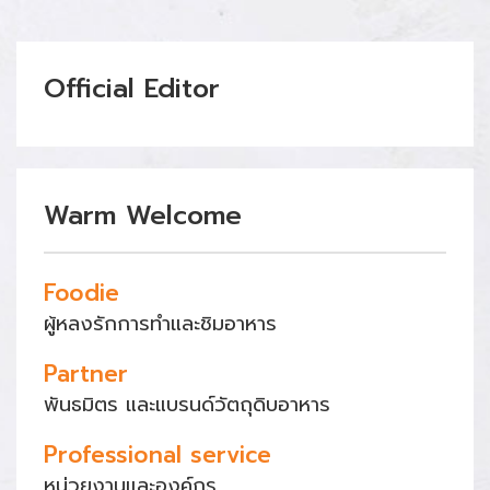
Official Editor
Warm Welcome
Foodie
ผู้หลงรักการทำและชิมอาหาร
Partner
พันธมิตร และแบรนด์วัตถุดิบอาหาร
Professional service
หน่วยงานและองค์กร