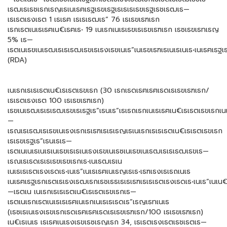
เธฒเธเธชเธกเธญเธเนเธฅเธฐเธฃเธฐเธเธเธเธฃเธฐเธชเธฒเธ—
เธเธตเธงเธต 1 เธเธฅ เธเธเธฒเธ” 76 เธเธฃเธฑเธก
เธกเธตเนเธเธฅเน€เธฅเธ• 19 เนเธกเนเธเธฃเธเธฃเธฑเธก เธซเธฃเธทเธญ
5% เธ—
เธตเนเธฃเนเธฒเธเธเธฒเธขเธเธงเธฃเนเธ”เนเธฃเธฑเธเนเธเนเธ•เนเธฅเธฐเ
(RDA)
เนเธกเธเธเธตเน€เธเธตเธขเธก (30 เธกเธดเธฅเธฅเธดเธเธฃเธฑเธก/
เธเธตเธงเธต 100 เธเธฃเธฑเธก)
เธฃเนเธฒเธเธเธฒเธขเธเธฐเธ”เธนเธ”เธเธถเธกเนเธเธฅเน€เธเธตเธขเธกเนเ
—
เธณเธเธฒเธเธฃเนเธงเธกเธเธฑเธเธเธญเธเนเธกเธเธเธตเน€เธเธตเธขเธก
เธเธฃเธฐเธ”เธนเธเธ—
เธตเนเนเธเนเธเนเธฃเธเธเนเธงเธขเนเธซเนเธฃเนเธฒเธเธเธฒเธขเธ—
เธณเธเธดเธเธเธฃเธฃเธกเธ•เนเธฒเธเน
เนเธเธเธตเธงเธดเธ•เนเธ”เนเธเธฅเนเธญเธเธ•เธฑเธงเธเธถเนเธ
เนเธฅเธฐเธกเธตเธเธงเธฒเธกเธชเธธเธเธเธฑเธเธเธตเธงเธดเธ•เนเธ”เนเน€
—เธตเน เนเธกเธเธเธตเน€เธเธตเธขเธกเธ—
เธตเนเธกเธตเนเธเธเธฅเนเธกเนเธเธเธดเธ”เธญเธทเนเธ
(เธซเธเนเธงเธขเธกเธดเธฅเธฅเธดเธเธฃเธฑเธก/100 เธเธฃเธฑเธก)
เน€เธเนเธ เธเธฅเนเธงเธขเธซเธญเธก 34, เธเธตเธงเธตเธชเธตเธ—