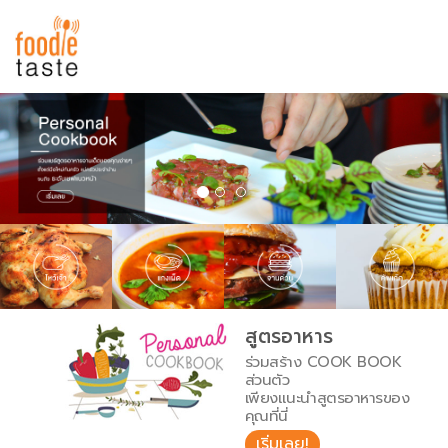
สูตรอาหาร
สูตรอาหารล่าสุด
พาไปชิม
Top Foodie
สารพันก้นครัว
เคล็ดลับน่ารู้
FoodPedia
เปรียบเทียบหน่วยการตวง
สูตรอาหาร
สร้าง Cookbook
ร่วมสร้าง COOK BOOK
เปรียบเทียบอุณหภูมิ
ส่วนตัว
เพียงแนะนำสูตรอาหารของ
เปรียบเทียบน้ำหนักวัตถุดิบ
คุณที่นี่
เริ่มเลย!