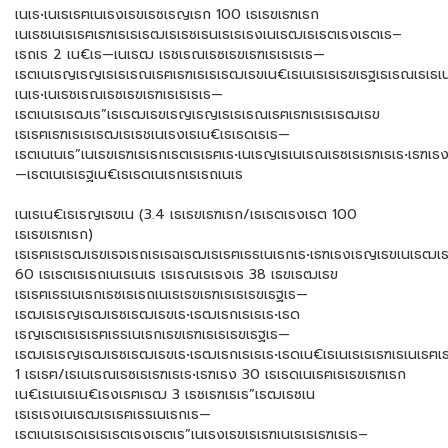
เนเธ•เนเธเธฅเนเธงเธขเธซเธญเธก 100 เธเธฃเธฑเธก
เนเธซเนเธเธฅเธฑเธเธเธฒเธเธชเธนเธเธเธงเนเธฒเธเธตเธงเธตเธ–
เธถเธ 2 เน€เธ—เนเธฒ เธชเธณเธซเธฃเธฑเธเธเธเธ—
เธตเนเธญเธญเธเธเธณเธฅเธฑเธเธเธฒเธขเน€เธเนเธเธเธฃเธฐเธเธณเธเธเน€
เนเธ•เนเธชเธณเธซเธฃเธฑเธเธเธเธ—
เธตเนเธเธฒเธ”เธเธฒเธฃเธญเธญเธเธเธณเธฅเธฑเธเธเธฒเธข
เธเธฅเธฑเธเธเธฒเธเธชเนเธงเธเน€เธเธดเธเธ—
เธตเนเนเธ”เนเธฃเธฑเธเธกเธตเธเธฅเธ•เนเธญเธเนเธณเธซเธเธฑเธเธ•เธฑเธ
—เธตเนเธเธฐเน€เธเธดเนเธกเธเธถเนเธ
เนเธเน€เธเธญเธฃเน (3.4 เธเธฃเธฑเธก/เธเธตเธงเธต 100
เธเธฃเธฑเธก)
เธเธฅเธเธฒเธฃเธจเธถเธเธฉเธฒเธเธฅเธธเนเธกเธ•เธฑเธงเธญเธขเนเธฒเ
60 เธเธตเธเธถเนเธเนเธ เธเธณเธเธงเธ 38 เธฃเธฒเธข
เธเธฅเธธเนเธกเธซเธเธถเนเธเธฃเธฑเธเธเธฃเธฐเธ—
เธฒเธเธญเธฒเธซเธฒเธฃเธ•เธฒเธกเธเธเธ•เธด
เธญเธตเธเธเธฅเธธเนเธกเธฃเธฑเธเธเธฃเธฐเธ—
เธฒเธเธญเธฒเธซเธฒเธฃเธ•เธฒเธกเธเธเธ•เธดเน€เธเนเธเธเธฑเธเนเธฅ
1 เธเธฅ/เธเนเธณเธซเธเธฑเธเธ•เธฑเธง 30 เธเธดเนเธฅเธเธฃเธฑเธก
เน€เธเนเธเน€เธงเธฅเธฒ 3 เธชเธฑเธเธ”เธฒเธซเน
เธเธเธงเนเธฒเธเธฅเธธเนเธกเธ—
เธตเนเธเธดเธเธเธตเธงเธตเธ”เนเธงเธขเธเธฑเนเธเธเธฑเธเธ–