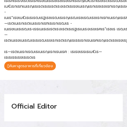
เธเธฑเธเธงเธดเธเธฑเธขเนเธเธชเธซเธฃเธฑเธเธญเน€เธกเธฃเธดเธเธฒเธขเธฑเ
เน€เธกเธทเนเธญเธเธดเธเธเธตเธงเธตเธเธฃเนเธญเธกเธซเธฃเธทเธญเธ
-
เนเธ”เธขเน€เธเธเธฒเธฐเธซเธฒเธเธญเธฒเธซเธฒเธฃเธกเธทเนเธญเธเธฑ
—เธตเนเธกเธตเนเธเธกเธฑเธเธกเธฒเธ -
เนเธฃเนเธเธฒเธ•เธธเนเธเธเธตเธงเธตเธเธฐเธเนเธงเธขเธฅเธ”เธชเธ เธฒ
—
เธตเนเธฃเนเธฒเธเธเธฒเธขเธกเธตเธญเธเธธเธกเธนเธฅเธญเธดเธชเธฃเธฐเธ
เธ—เธตเนเธกเธฒเธเนเธญเธกเธนเธฅ : เธเธฃเธธเธเน€เธ—
เธเธเธธเธฃเธเธดเธ
ค้นหาสูตรอาหารที่เกี่ยวข้อง
Official Editor