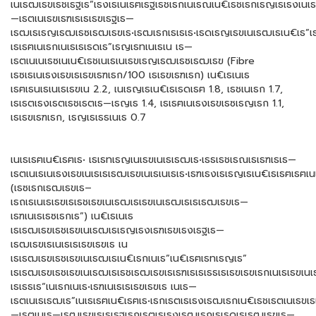
เนเธฒเธขเธชเธฐเธ”เธงเธเนเธฅเธฐเธชเธกเนเธณเน€เธชเธกเธญเธเธงเนเธ
—เธตเนเธฃเธฑเธเธเธฃเธฐเธ—
เธฒเธเธญเธฒเธซเธฒเธฃเธ•เธฒเธกเธเธเธ•เธดเธญเธขเนเธฒเธเน€เธ”เ
เธเธฅเนเธกเนเธเธเธดเธ”เธญเธทเนเธเน เธ—
เธตเนเนเธซเนเน€เธชเนเธเนเธขเธญเธฒเธซเธฒเธฃ (Fibre
เธซเธเนเธงเธขเธเธฃเธฑเธก/100 เธเธฃเธฑเธก) เน€เธเนเธ
เธฅเธนเธเนเธเธฃเน 2.2, เนเธญเธเน€เธเธดเธฅ 1.8, เธชเนเธก 1.7,
เธเธตเธงเธตเธชเธตเธ—เธญเธ 1.4, เธเธฅเนเธงเธขเธซเธญเธก 1.1,
เธเธฃเธฑเธก, เธญเธเธธเนเธ 0.7
เนเธเธฅเน€เธฅเธ• เธเธทเธญเนเธฃเนเธเธฒเธ•เธธเธชเธณเธเธฑเธเธ—
เธตเนเธเนเธงเธขเนเธเธเธฒเธฃเนเธเนเธเธ•เธฑเธงเธเธญเธเน€เธเธฅเธฅเน
(เธซเธกเธฒเธขเธ–
เธถเธเนเธเธฃเธเธชเธฃเนเธฒเธเธฃเนเธฒเธเธเธฒเธขเธ—
เธฑเนเธเธซเธกเธ”) เน€เธเนเธ
เธเธฒเธฃเธชเธฃเนเธฒเธเธญเธงเธฑเธขเธงเธฐเธ—
เธฒเธฃเธเนเธเธเธฃเธฃเธ เน
เธเธฒเธฃเธชเธฃเนเธฒเธเน€เธกเนเธ”เน€เธฅเธทเธญเธ”
เธเธฒเธฃเธชเธฃเนเธฒเธเธชเธฒเธฃเธเธฑเธเธเธธเธเธฃเธฃเธกเนเธเธฃเน
เธเธธเธ“เนเธกเนเธ•เธฑเนเธเธเธฃเธฃเธ เนเธ—
เธตเนเธเธฒเธ”เนเธเธฅเน€เธฅเธ•เธกเธตเธเธงเธฒเธกเน€เธชเธตเนเธขเธ
—เธตเนเธ—เธฒเธฃเธเธเธฐเธกเธตเธเธงเธฒเธกเธเธดเธเธฒเธฃเธ—