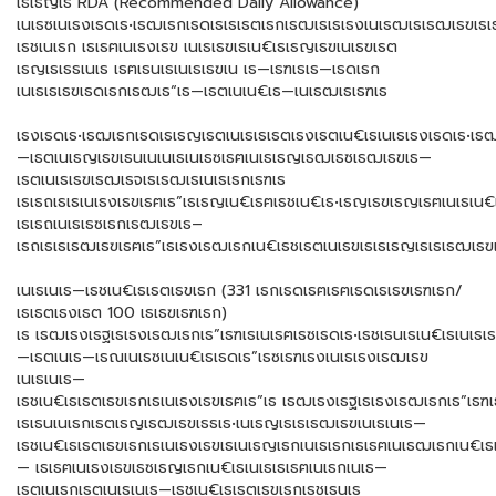
เธเธญเธ RDA (Recommended Daily Allowance)
เนเธซเนเธงเธดเธ•เธฒเธกเธดเธเธเธตเธกเธฒเธเธเธงเนเธฒเธเธฒเธฃเธเธ
เธชเนเธก เธเธฅเนเธงเธข เนเธเธฃเธเน€เธเธญเธฃเนเธฃเธต
เธญเธเธธเนเธ เธฅเธนเธเนเธเธฃเน เธ—เธฑเธเธ—เธดเธก
เนเธเธเธฃเธดเธกเธฒเธ“เธ—เธตเนเน€เธ—เนเธฒเธเธฑเธ
เธงเธดเธ•เธฒเธกเธดเธเธญเธตเนเธเธเธตเธงเธตเน€เธเนเธเธงเธดเธ•เ
—เธตเนเธญเธขเธนเนเนเธเนเธซเธฅเนเธเธญเธฒเธซเธฒเธฃเธ—
เธตเนเธเธฃเธฒเธจเธเธฒเธเนเธเธกเธฑเธ
เธเธถเธเธเนเธงเธขเธฅเธ”เธเธญเน€เธฅเธชเน€เธ•เธญเธฃเธญเธฅเนเธเน€เธ
เธเธถเนเธเธซเธกเธฒเธขเธ–
เธถเธเธเธฒเธฃเธฅเธ”เธเธงเธฒเธกเน€เธชเธตเนเธขเธเธเธญเธเธเธฒเธฃเน€
เนเธเนเธ—เธชเน€เธเธตเธขเธก (331 เธกเธดเธฅเธฅเธดเธเธฃเธฑเธก/
เธเธตเธงเธต 100 เธเธฃเธฑเธก)
เธ เธฒเธงเธฐเธเธงเธฒเธกเธ”เธฑเธเนเธฅเธซเธดเธ•เธชเธนเธเน€เธเนเธเธ
—เธตเนเธ—เธณเนเธซเนเน€เธเธดเธ”เธซเธฑเธงเนเธเธงเธฒเธข
เนเธเนเธ—
เธชเน€เธเธตเธขเธกเธเนเธงเธขเธฅเธ”เธ เธฒเธงเธฐเธเธงเธฒเธกเธ”เธฑเธเ
เธเธนเนเธกเธตเธญเธฒเธขเธธเธ•เนเธญเธเธเธฒเธฃเนเธเนเธ—
เธชเน€เธเธตเธขเธกเธเนเธงเธขเธเนเธญเธกเนเธเธกเธเธฅเนเธฒเธกเน€เธ
— เธเธฅเนเธงเธขเธซเธญเธกเน€เธเนเธเธเธฅเนเธกเนเธ—
เธตเนเธกเธตเนเธเนเธ—เธชเน€เธเธตเธขเธกเธชเธนเธ