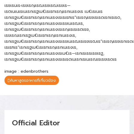
เธชเธนเธ•เธฃเธญเธฒเธซเธฒเธฃเธ—
เธตเนเนเธเนเธกเธฐเน€เธเธทเธญเธกเนเธงเธ เน€เธเนเธ
เธกเธฐเน€เธเธทเธญเธกเนเธงเธเธเธฑเธ”เธเธญเธชเธเธดเธกเธเธด,
เธกเธฐเน€เธเธทเธญเธกเนเธงเธเธขเนเธฒเธ,
เธกเธฐเน€เธเธทเธญเธกเนเธงเธเธญเธเธเธตเธช,
เธขเธณเธกเธฐเน€เธเธทเธญเธกเนเธงเธ,
เธกเธฐเน€เธเธทเธญเธกเนเธงเธเธขเนเธฒเธเธฃเธฒเธ”เธเธญเธชเธกเธดเน
เธเธฑเธ”เธกเธฐเน€เธเธทเธญเธกเนเธงเธ,
เธกเธฐเน€เธเธทเธญเธกเนเธงเธเน€เธ—เธกเธเธธเธฃเธฐ,
เธกเธฐเน€เธเธทเธญเธกเนเธงเธเธเธดเนเธกเธเนเธณเธเธฃเธดเธ
image : edenbrothers
ค้นหาสูตรอาหารที่เกี่ยวข้อง
Official Editor