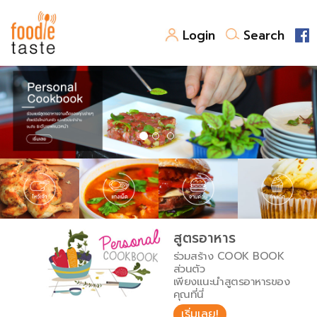
Login
Search
สูตรอาหาร
สูตรอาหารล่าสุด
พาไปชิม
Top Foodie
สารพันก้นครัว
เคล็ดลับน่ารู้
FoodPedia
เปรียบเทียบหน่วยการตวง
สูตรอาหาร
สร้าง Cookbook
ร่วมสร้าง COOK BOOK
เปรียบเทียบอุณหภูมิ
ส่วนตัว
เพียงแนะนำสูตรอาหารของ
เปรียบเทียบน้ำหนักวัตถุดิบ
คุณที่นี่
เริ่มเลย!