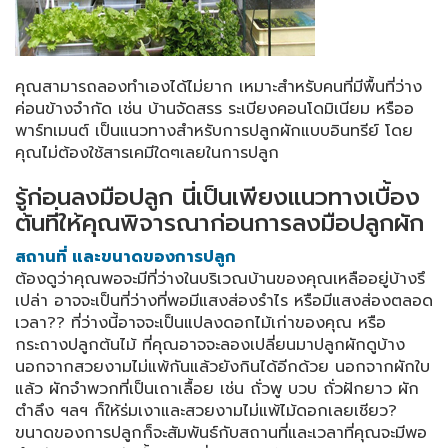
คุณสามารถลองทำเองได้ไม่ยาก เหมาะสำหรับคนที่มีพื้นที่ว่าง
ค่อนข้างจำกัด เช่น บ้านจัดสรร ระเบียงคอนโดมิเนียม หรืออ
พาร์ทเมนต์ เป็นแนวทางสำหรับการปลูกผักแบบอินทรีย์ โดย
คุณไม่ต้องใช้สารเคมีใดๆเลยในการปลูก
รู้ก่อนลงมือปลูก นี่เป็นเพียงแนวทางเบื้อง
ต้นที่ให้คุณพิจารณาก่อนการลงมือปลูกผัก
สถานที่ และขนาดของการปลูก
ต้องดูว่าคุณพอจะมีที่ว่างในบริเวณบ้านของคุณเหลืออยู่บ้างรึ
เปล่า อาจจะเป็นที่ว่างที่พอมีแสงส่องรำไร หรือมีแสงส่องตลอด
เวลา?? ที่ว่างนี้อาจจะเป็นแปลงดอกไม้เก่าของคุณ หรือ
กระถางปลูกต้นไม้ ที่คุณอาจจะลองเปลี่ยนมาปลูกผักดูบ้าง
นอกจากสวยงามไม่แพ้กันแล้วยังกินได้อีกด้วย นอกจากผักใบ
แล้ว ผักจำพวกที่เป็นเถาเลื้อย เช่น ถั่วพู บวบ ถั่วฝักยาว ผัก
ตำลึง ฯลฯ ก็ให้ร่มเงาและสวยงามไม่แพ้ไม้ดอกเลยเชียว?
ขนาดของการปลูกก็จะสัมพันธ์กับสถานที่และเวลาที่คุณจะมีพอ