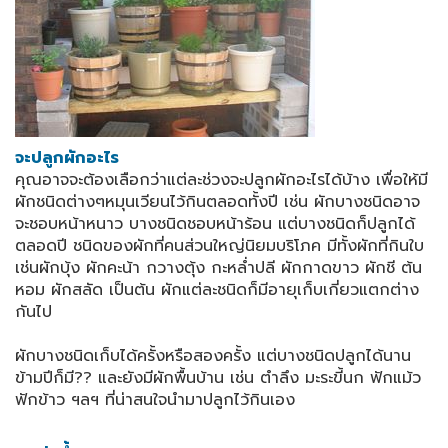
จะปลูกผักอะไร
คุณอาจจะต้องเลือกว่าแต่ละช่วงจะปลูกผักอะไรได้บ้าง เพื่อให้มี
ผักชนิดต่างๆหมุนเวียนไว้กินตลอดทั้งปี เช่น ผักบางชนิดอาจ
จะชอบหน้าหนาว บางชนิดชอบหน้าร้อน แต่บางชนิดก็ปลูกได้
ตลอดปี ชนิดของผักที่คนส่วนใหญ่นิยมบริโภค มีทั้งผักที่กินใบ
เช่นผักบุ้ง ผักคะน้า กวางตุ้ง กะหล่ำปลี ผักกาดขาว ผักชี ต้น
หอม ผักสลัด เป็นต้น ผักแต่ละชนิดก็มีอายุเก็บเกี่ยวแตกต่าง
กันไป
ผักบางชนิดเก็บได้ครั้งหรือสองครั้ง แต่บางชนิดปลูกได้นาน
ข้ามปีก็มี?? และยังมีผักพื้นบ้าน เช่น ตำลึง มะระขี้นก ฟักแม้ว
ฟักข้าว ฯลฯ ที่น่าสนใจนำมาปลูกไว้กินเอง