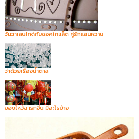
วันวาเลนไทด์กับชอคโกแล็ต คู่รักแสนหวาน
ว่าด้วยเรื่องน้ำตาล
ของไหว้สารทจีน มีอะไรบ้าง