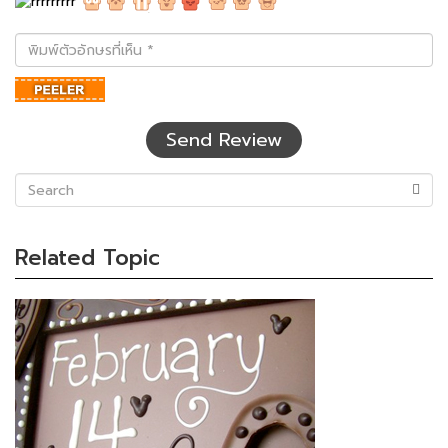
พิมพ์
ตัว
อักษร
ที่
เห็น
Send Review
(success)
Related Topic