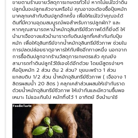
ขายตามร้านขายวัสดุการเกษตรทั่วไป หากไม่แน่ใจว่าดิน
ปลูกนั้นจะปลูกแล้วงามหรือไม่ คุณอาจจะต้องซื้อปุ๋ยหมัก
มาคลุกเคล้ากับดินปลูกอีกครั้ง เพื่อให้แน่ใจว่าคุณจะได้
ดินที่มีความอุดมสมบูรณ์พอสำหรับการปลูกผัก? และ
หากคุณสามารถหาน้ำหมักจุลินทรีย์ชีวภาพได้ก็ยิ่งดี ให้
นำมาเจือจางแล้วนำมาราดกับดินปลูกที่เคล้ากันกับปุ๋ย
หมัก เพื่อให้จุลินทรีย์จากน้ำหมักจุลินทรีย์ชีวภาพ ช่วยใน
การปลดปล่อยธาตุอาหารให้กับพืชอีกทางหนึ่ง นอกจาก
การซื้อดินปลูกจากร้านวัสดุการเกษตรแล้ว คุณยัง
สามารถทำดินปลูกไว้ใช้เองได้อีกด้วย โดยมีสูตรง่ายๆ
คือปุ๋ยหมัก 2 ส่วน ดิน 2 ส่วน? ขุยมะพร้าว 1 ส่วน
แกลบดิบ 1/2 ส่วน น้ำหมักจุลินทรีย์ชีวภาพ ( เจือจาง 1
ลิตรผสมน้ำ 20 ลิตร ) คลุกเคล้าส่วนผสมให้เข้ากันราด
ด้วยน้ำหมักจุลินทรีย์ชีวภาพ ให้เข้ากันและมีความชื้นพอ
เหมาะ ไม่แฉะเกินไป หมักทิ้งไว้ 1 อาทิตย์ จึงนำมาใช้