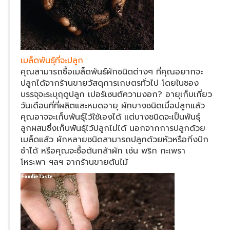
เมล็ดพันธุ์ที่จะปลูก
คุณสามารถซื้อเมล็ดพันธ์ผักชนิดต่างๆ ที่คุณอยากจะ
ปลูกได้จากร้านขายวัสดุการเกษตรทั่วไป โดยในซอง
บรรจุจะระบุฤดูปลูก เปอร์เซนต์ความงอก? อายุเก็บเกี่ยว
วันเดือนที่ที่ผลิตและหมดอายุ ผักบางชนิดเมื่อปลูกแล้ว
คุณอาจจะเก็บพันธุ์ไว้ใช้เองได้ แต่บางชนิดจะเป็นพันธุ์
ลูกผสมซึ่งเก็บพันธุ์ไว้ปลูกไม่ได้ นอกจากการปลูกด้วย
เมล็ดแล้ว ผักหลายชนิดสามารถปลูกด้วยหัวหรือกิ่งปัก
ชำได้ หรือคุณจะซื้อต้นกล้าผัก เช่น พริก กะเพรา
โหระพา ฯลฯ จากร้านขายต้นไม้