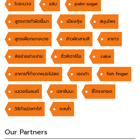
ใบชะมวง
แซ่บ
palm sugar
สูตรการทำผัดขี้เมา
เมียงกุ้ง
สมุนไพร
สูตรเผือกแกงบวช
ข้าวผัดสามสี
งาขาว
พิซซ่าอย่างง่าย
ถั่วพิตาชิโอ
cake
อาหารที่ทำจากหน่อไม้สด
เชดด้า
fish finger
เนเวอร์แลนด์
ปลาซัมมะ
ซี่โครงทอด
วิธีทำแป้งทาโก้
กะหล่ำ
Our Partners