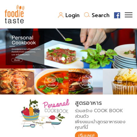
Login
Search
สูตรอาหาร
สูตรอาหารล่าสุด
พาไปชิม
Top Foodie
สารพันก้นครัว
เคล็ดลับน่ารู้
FoodPedia
เปรียบเทียบหน่วยการตวง
สูตรอาหาร
สร้าง Cookbook
ร่วมสร้าง COOK BOOK
เปรียบเทียบอุณหภูมิ
ส่วนตัว
เพียงแนะนำสูตรอาหารของ
เปรียบเทียบน้ำหนักวัตถุดิบ
คุณที่นี่
เริ่มเลย!