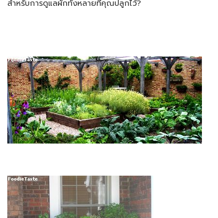
สำหรับการดูแลผักทั้งหลายที่คุณปลูกไว้?