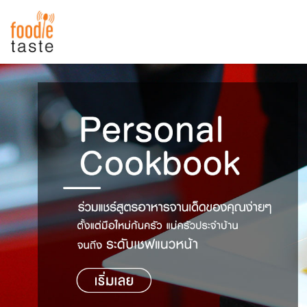
สูตรอาหาร
สูตรอาหารล่าสุด
พาไปชิม
Top Foodie
สารพันก้นครัว
เคล็ดลับน่ารู้
FoodPedia
เปรียบเทียบหน่วยการตวง
สร้าง Cookbook
เปรียบเทียบอุณหภูมิ
เปรียบเทียบน้ำหนักวัตถุดิบ