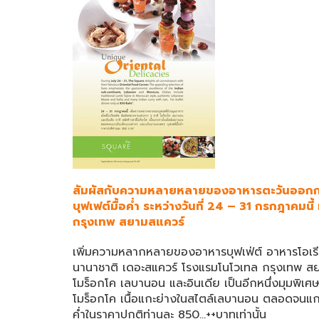
สัมผัสกับความหลายหลายของอาหารตะวันออกกลาง 
บุฟเฟต์มื้อค่ำ ระหว่างวันที่ 24 – 31 กรกฎาคม
กรุงเทพ สยามสแควร์
เพิ่มความหลากหลายของอาหารบ
ุฟเฟ่ต์ อาหารโอเ
นานาชาติ เดอะสแควร์ โรงแรมโนโวเทล กรุงเทพ ส
โมร็อกโค เลบานอน และอินเดีย เป็นอีกหนึ่งมุมพิเศษ
โมร็อกโค เนื้อแกะย่างในสไตล์เลบานอน
ตลอดจนแกงอ
ค่ำในราค
าปกติท่านละ 850
...
++บาทเท่านั้น