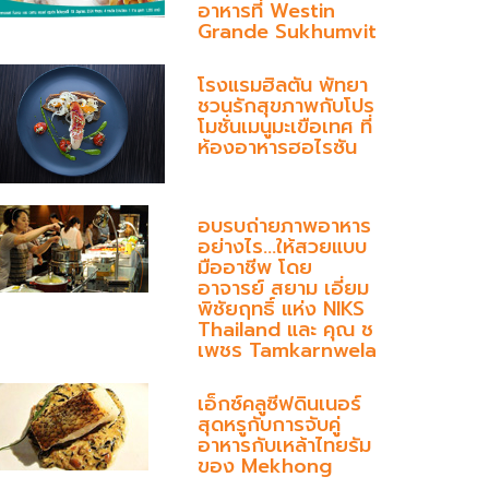
อาหารที่ Westin
Grande Sukhumvit
โรงแรมฮิลตัน พัทยา
ชวนรักสุขภาพกับโปร
โมชั่นเมนูมะเขือเทศ ที่
ห้องอาหารฮอไรซัน
อบรบถ่ายภาพอาหาร
อย่างไร...ให้สวยแบบ
มืออาชีพ โดย
อาจารย์ สยาม เอี่ยม
พิชัยฤทธิ์ แห่ง NIKS
Thailand และ คุณ ช
เพชร Tamkarnwela
เอ็กซ์คลูซีฟดินเนอร์
สุดหรูกับการจับคู่
อาหารกับเหล้าไทยรัม
ของ Mekhong