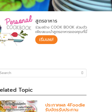
สูตรอาหาร
ร่วมสร้าง COOK BOOK ส่วนตัว
เพียงแนะนำสูตรอาหารของคุณที่นี่
เริ่มเลย!
uccess)
elated Topic
ประกาศผล 4Foodie
รับบัตรรับประทาน