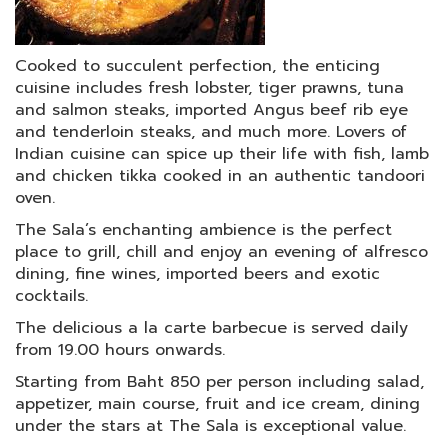
Cooked to succulent perfection, the enticing
cuisine includes fresh lobster, tiger prawns, tuna
and salmon steaks, imported Angus beef rib eye
and tenderloin steaks, and much more. Lovers of
Indian cuisine can spice up their life with fish, lamb
and chicken tikka cooked in an authentic tandoori
oven.
The Sala’s enchanting ambience is the perfect
place to grill, chill and enjoy an evening of alfresco
dining, fine wines, imported beers and exotic
cocktails.
The delicious a la carte barbecue is served daily
from 19.00 hours onwards.
Starting from Baht 850 per person including salad,
appetizer, main course, fruit and ice cream, dining
under the stars at The Sala is exceptional value.