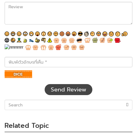
Review
พิมพ์
ตัว
อักษร
ที่
เห็น
Send Review
(success)
Related Topic