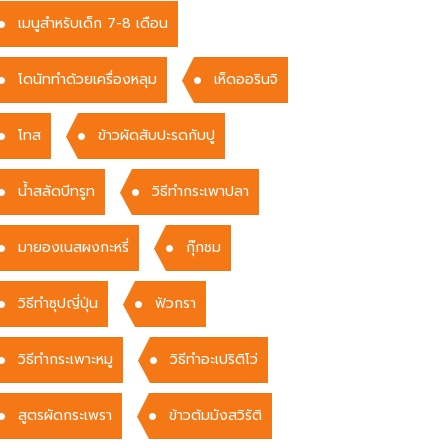
เมนูสำหรับเด็ก 7-8 เดือน
โดนัททำด้วยเครื่องหลุม
เห็ดออรินจิ
โทส
ข้าวผัดสับปะรดกับปู
น้ำสลัดบีทรูท
วิธีทำกระเพาปลา
มายองเนสผงกะหรี่
กุ๊กชม
วิธีทำซุปญี่ปุ่น
ฟัวกรา
วิธีทำกระเพาะหมู
วิธีทำอะเปริติโว่
สูตรผัดกระเพรา
ข้าวต้มมังสวิรัติ