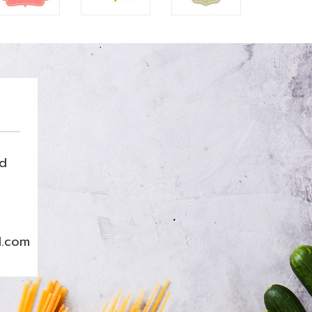
nd
l.com