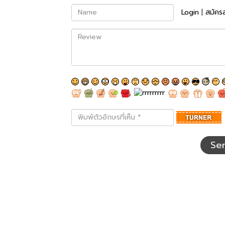
Name
Login
|
สมัคร
Review
พิมพ์
ตัว
อักษร
ที่
Se
เห็น