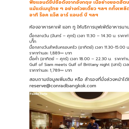
ฟิชแอนด์ชิปชื่อดังจากอังกฤษ เนื้อย่างยอดฮิตบ
แม้แต่เมนูไทย ๆ อย่างก๋วยเตี๋ยว ฯลฯ กทั้งเพ
อาทิ ร๊อค แจ๊ส อาร์ แอนด์ บี ฯลฯ
ห้องอาหารคาเฟ่ แอท ทู ให้บริการบุฟเฟ่ต์อาหารนาน
มื้อกลางวัน (จันทร์ – ศุกร์) เวลา 11.30 – 14.30 น. ราค
บาืืท
มื้อกลางวันสำหรับครอบครัว (อาทิตย์) เวลา 11.30-15.00 น
ราคาท่านละ 1,889++ บาท
มื้อค่ำ (อาทิตย์ – ศุกร์) เวลา 18.00 – 22.30 น. ราคาท่
Gulf of Siam meets Gulf of Brittany night (เสาร์) เว
ราคาท่านละ 1,789++ บาท
สอบถามข้อมูลเพิ่มเติม หรือ สำรองที่นั่งล่วงหน้าไ
reserve@conradbangkok.com