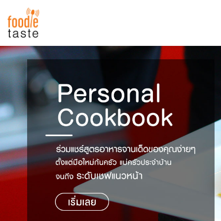
สูตรอาหาร
สูตรอาหารล่าสุด
พาไปชิม
Top Foodie
สารพันก้นครัว
เคล็ดลับน่ารู้
FoodPedia
เปรียบเทียบหน่วยการตวง
สร้าง Cookbook
เปรียบเทียบอุณหภูมิ
เปรียบเทียบน้ำหนักวัตถุดิบ