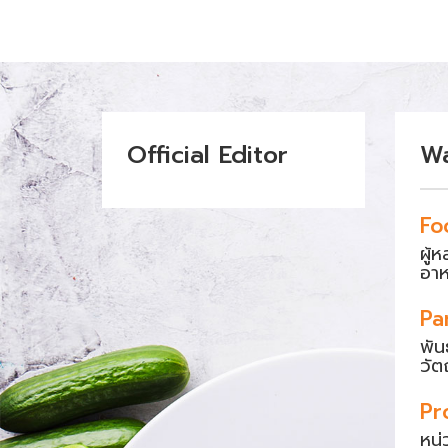
Official Editor
W
Fo
ผู้
อา
Pa
พัน
วัต
Pr
หน่