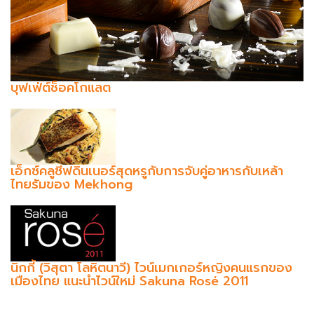
บุฟเฟ่ต์ช็อคโกแลต
เอ็กซ์คลูซีฟดินเนอร์สุดหรูกับการจับคู่อาหารกับเหล้า
ไทยรัมของ Mekhong
นิกกี้ (วิสุตา โลหิตนาวี) ไวน์เมกเกอร์หญิงคนแรกของ
เมืองไทย แนะนำไวน์ใหม่ Sakuna Rosé 2011