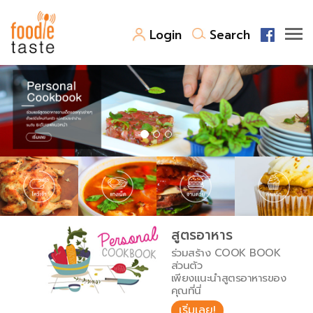
Login
Search
สูตรอาหาร
สูตรอาหารล่าสุด
พาไปชิม
Top Foodie
สารพันก้นครัว
เคล็ดลับน่ารู้
FoodPedia
เปรียบเทียบหน่วยการตวง
สูตรอาหาร
สร้าง Cookbook
ร่วมสร้าง COOK BOOK
เปรียบเทียบอุณหภูมิ
ส่วนตัว
เพียงแนะนำสูตรอาหารของ
เปรียบเทียบน้ำหนักวัตถุดิบ
คุณที่นี่
เริ่มเลย!