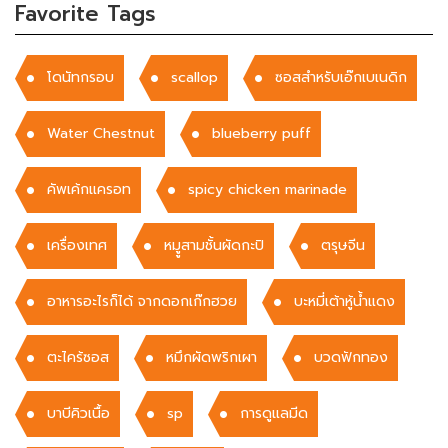
Favorite Tags
โดนัทกรอบ
scallop
ซอสสำหรับเอ๊กเบเนดิก
Water Chestnut
blueberry puff
คัพเค้กแครอท
spicy chicken marinade
เครื่องเทศ
หมููสามชั้นผัดกะปิ
ตรุษจีน
อาหารอะไรก็ได้ จากดอกเก๊กฮวย
บะหมี่เต้าหู้น้ำแดง
ตะไคร้ซอส
หมึกผัดพริกเผา
บวดฟักทอง
บาบีคิวเนื้อ
sp
การดูแลมีด