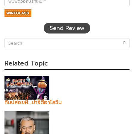
ตัว
อักษร
ที่
เห็น
Send Review
(success)
Related Topic
คืนปล่อยผี...ปาร์ตี้ฮาโลวีน