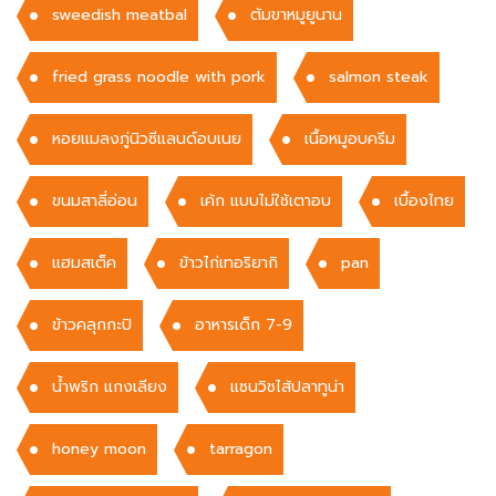
sweedish meatbal
ต้มขาหมูยูนาน
fried grass noodle with pork
salmon steak
หอยแมลงภู่นิวซีแลนด์อบเนย
เนื้อหมูอบครีม
ขนมสาลี่อ่อน
เค้ก แบบไม่ใช้เตาอบ
เบื้องไทย
แฮมสเต็ค
ข้าวไก่เทอริยากิ
pan
ข้าวคลุกกะปิ
อาหารเด็ก 7-9
น้ำพริก แกงเลียง
แซนวิชไส้ปลาทูน่า
honey moon
tarragon