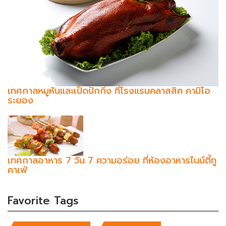
เทศกาลหมูหันและเป็ดปักกิ่ง ที่โรงแรมคลาสสิค คามิโอ
ระยอง
เทศกาลอาหาร 7 วัน 7 ความอร่อย ที่ห้องอาหารไนน์ตี้ทู
คาเฟ่
Favorite Tags