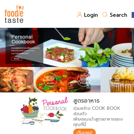
Login
Search
สูตรอาหาร
สูตรอาหารล่าสุด
พาไปชิม
Top Foodie
สารพันก้นครัว
เคล็ดลับน่ารู้
FoodPedia
เปรียบเทียบหน่วยการตวง
สูตรอาหาร
สร้าง Cookbook
ร่วมสร้าง COOK BOOK
เปรียบเทียบอุณหภูมิ
ส่วนตัว
เพียงแนะนำสูตรอาหารของ
เปรียบเทียบน้ำหนักวัตถุดิบ
คุณที่นี่
เริ่มเลย!