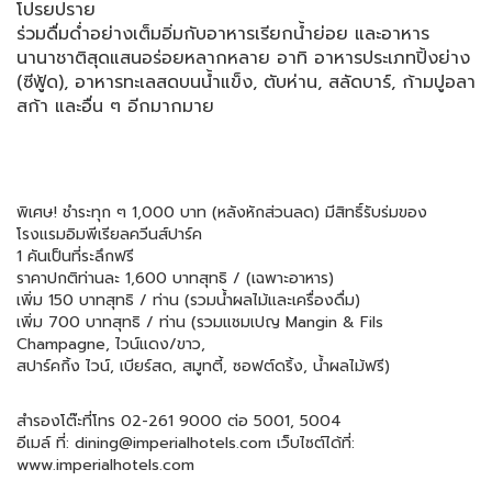
โปรยปราย
ร่วมดื่มด่ำอย่างเต็มอิ่มกับอาหารเรียกน้ำย่อย และอาหาร
นานาชาติสุดแสนอร่อยหลากหลาย อาทิ อาหารประเภทปิ้งย่าง
(ซีฟู้ด), อาหารทะเลสดบนน้ำแข็ง, ตับห่าน, สลัดบาร์, ก้ามปูอลา
สก้า และอื่น ๆ อีกมากมาย
พิเศษ! ชำระทุก ๆ 1,000 บาท (หลังหักส่วนลด) มีสิทธิ์รับร่มของ
โรงแรมอิมพีเรียลควีนส์ปาร์ค
1 คันเป็นที่ระลึกฟรี
ราคาปกติท่านละ 1,600 บาทสุทธิ / (เฉพาะอาหาร)
เพิ่ม 150 บาทสุทธิ / ท่าน (รวมน้ำผลไม้และเครื่องดื่ม)
เพิ่ม 700 บาทสุทธิ / ท่าน (รวมแชมเปญ Mangin & Fils
Champagne, ไวน์แดง/ขาว,
สปาร์คกิ้ง ไวน์, เบียร์สด, สมูทตี้, ซอฟต์ดริ้ง, น้ำผลไม้ฟรี)
สำรองโต๊ะที่โทร 02-261 9000 ต่อ 5001, 5004
อีเมล์ ที่: dining@imperialhotels.com เว็บไซต์ได้ที่:
www.imperialhotels.com