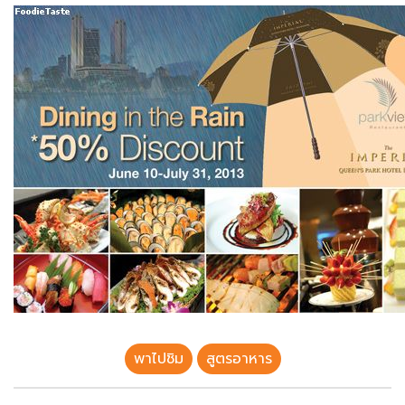
พาไปชิม
สูตรอาหาร