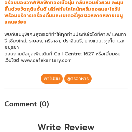
อร่อยของวาฟเฟิลฟักทองเนื้อนุ่ม กลิ่นหอมยั่วยวน ละมุน
ลิ้นด้วยวัตถุดิบชั้นดี เสิร์ฟกับโคโคนัทครีมซอสและไซรัป
พร้อมบริการเครื่องดื่มและเบเกอรี่สูตรเจหลากหลายเมนู
แสนอร่อย
พบกับเมนูพิเศษสูตรเจที่ทำให้ทุกท่านประทับใจได้ที่คาเฟ่ แคนทา
รี เชียงใหม่, ระยอง, ศรีราชา, ปราจีนบุรี, บางแสน, ภูเก็ต และ
อยุธยา
สอบถามข้อมูลเพิ่มเติมที่ Call Centre: 1627 หรือเยี่ยมชม
เว็บไซต์ www.cafekantary.com
พาไปชิม
สูตรอาหาร
Comment (0)
Write Review