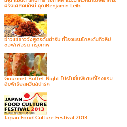
เคป แอนด์ แคนทารี โฮเทลส์ แนะนำหัวหน้าเชฟอาหาร
ฝรั่งเศสคนใหม่ คุณBenjamin Leib
ข้าวแช่ชาววังสูตรต้นตำรับ ที่โรงแรมโกลเด้นทิวลิป
ซอฟเฟอริน กรุงเทพ
Gourmet Buffet Night โปรโมชั่นพิเศษที่โรงแรม
อิมพีเรียลควีนส์ปาร์ค
Japan Food Culture Festival 2013