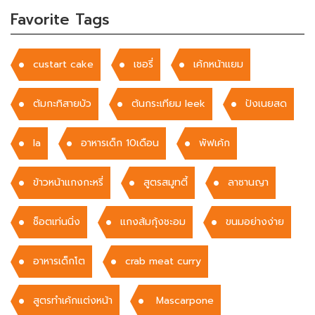
Favorite Tags
custart cake
เชอรี่
เค้กหน้าแยม
ต้มกะทิสายบัว
ต้นกระเทียม leek
ปังเนยสด
la
อาหารเด็ก 10เดือน
พัฟเค้ก
ข้าวหน้าแกงกะหรี่
สูตรสมูทตี้
ลาซานญา
ช็อตเท่นนิ่ง
แกงส้มกุ้งชะอม
ขนมอย่างง่าย
อาหารเด็กโต
crab meat curry
สูตรทำเค้กแต่งหน้า
Mascarpone