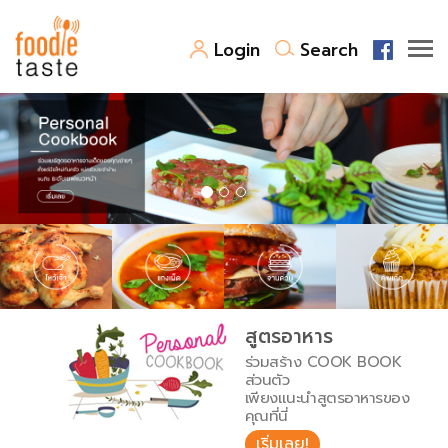
Login
Search
สูตรอาหาร
สูตรอาหารล่าสุด
พาไปชิม
Top Foodie
สารพันก้นครัว
เคล็ดลับน่ารู้
FoodPedia
เปรียบเทียบหน่วยการตวง
สูตรอาหาร
สร้าง Cookbook
ร่วมสร้าง COOK BOOK
เปรียบเทียบอุณหภูมิ
ส่วนตัว
เพียงแนะนำสูตรอาหารของ
เปรียบเทียบน้ำหนักวัตถุดิบ
คุณที่นี่
เริ่มเลย!