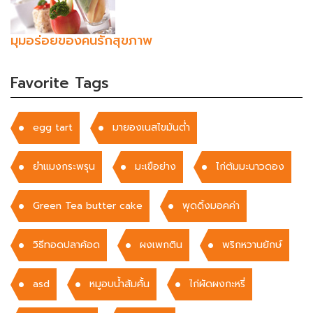
มุมอร่อยของคนรักสุขภาพ
Favorite Tags
egg tart
มายองเนสไขมันต่ำ
ยำแมงกระพรุน
มะเขือย่าง
ไก่ต้มมะนาวดอง
Green Tea butter cake
พุดดิ้งมอคค่า
วิธีทอดปลาค้อด
ผงเพกติน
พริกหวานยักษ์
asd
หมูอบน้ำส้มคั้น
ไก่ผัดผงกะหรี่