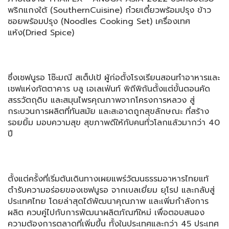
พริกแกงใต้ (SouthernCuisine) ก๋วยเตี๋ยวพร้อมปรุง ข้าว
ซอยพร้อมปรุง (Noodles Cooking Set) เครื่องเทศ
แห้ง(Dried Spice)
ซึ่งเชฟนูรอ โซ๊ะมณี สเต็ปเป้ ผู้ก่อตั้งโรงเรียนสอนทำอาหารและ
เชฟแห่งภัตตาคาร บลู เอเลเฟ่นท์ พิถีพิถันตั้งแต่ขั้นตอนคัด
สรรวัตถุดิบ และสมุนไพรคุณภาพจากโครงการหลวง สู่
กระบวนการผลิตที่ทันสมัย และสะอาดถูกสุขลักษณะ ที่สร้าง
รอยยิ้ม มอบความสุข สุขภาพดีให้กับคนทั่วโลกแล้วมากว่า 40
ปี
ตั้งแต่ครั้งที่เริ่มต้นเดินทางเผยแพร่วัฒนธรรมอาหารไทยแท้
ตำรับความอร่อยของเชฟนูรอ จากเบลเยี่ยม ยุโรป และกลับสู่
ประเทศไทย โดยล่าสุดได้พัฒนาคุณภาพ และเพิ่มกำลังการ
ผลิต ควบคู่ไปกับการพัฒนาผลิตภัณฑ์ใหม่ เพื่อตอบสนอง
ความต้องการตลาดที่เพิ่มขึ้น ทั้งในประเทศและกว่า 45 ประเทศ