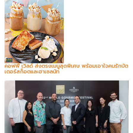
คอฟฟี่ เวิลด์ ส่งตรงเมนูสุดพิเศษ พร้อมเอาใจคนรักบัต
เตอร์สก็อตและฮาเซลนัท