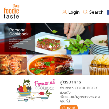
Login
Search
สูตรอาหาร
สูตรอาหารล่าสุด
พาไปชิม
Top Foodie
สารพันก้นครัว
เคล็ดลับน่ารู้
FoodPedia
เปรียบเทียบหน่วยการตวง
สูตรอาหาร
สร้าง Cookbook
ร่วมสร้าง COOK BOOK
เปรียบเทียบอุณหภูมิ
ส่วนตัว
เพียงแนะนำสูตรอาหารของ
เปรียบเทียบน้ำหนักวัตถุดิบ
คุณที่นี่
เริ่มเลย!