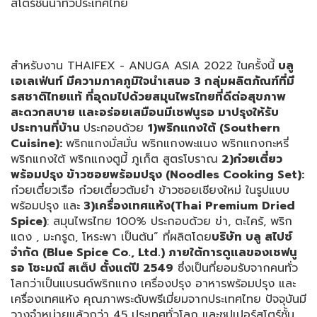
สโตร์ชั้นนำทั่วประเทศไทย
สำหรับงาน THAIFEX - ANUGA ASIA 2022 ในครั้งนี้
บลู
เอเลเฟ่นท์ มีความภาคภูมิใจนำเสนอ 3 กลุ่มผลิตภัณฑ์ที่มี
รสชาติไทยแท้ ที่อุดมไปด้วยสมุนไพรไทยที่ดีต่อสุขภาพ
สะดวกสบาย และอร่อยเสมือนมีเชฟนูรอ มาปรุงให้รับ
ประทานที่บ้าน
ประกอบด้วย
1)พริกแกงใต้ (
Southern
Cuisine):
พริกแกงมั่สมั่น พริกแกงพะแนง พริกแกงกะหรี่
พริกแกงใต้ พริกแกงตูมี้ ภูเก็ต สูตรโบราณ
2)ก๋วยเตี๋ยว
พร้อมปรุง ข้าวซอยพร้อมปรุง (Noodles Cooking Set):
ก๋วยเตี๋ยวเรือ ก๋วยเตี๋ยวต้มยำ ข้าวซอยเชียงใหม่
ในรูปแบบ
พร้อมปรุง
และ
3)เครื่องเทศแห้ง(
Thai Premium Dried
Spice)
: สมุนไพรไทย 100% ประกอบด้วย
ข่า
, ตะไคร้, พริก
แดง , มะกรูด, โหระพา
เป็นต้น” ที่ผลิตโดย
บริษัท บลู สไปซ์
จำกัด (
Blue Spice Co., Ltd.) ภายใต้การดูแลของเชฟนู
รอ โซะมณี สเต็ป ตั้งแต่ปี 2549
ซึ่งเป็นที่ยอมรับจากคนทั่ว
โลกว่าเป็นแบรนด์พริกแกง เครื่องปรุง อาหารพร้อมปรุง และ
เครื่องเทศแห้ง คุณภาพระดับพรีเมี่ยมจากประเทศไทย ปัจจุบันมี
วางจำหน่ายแล้วกว่า 45 ประเทศทั่วโลก และซุปเปอร์สโตร์ชั้น