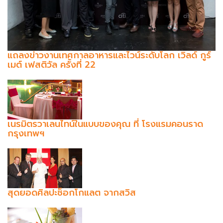
แถลงข่าวงานเทศกาลอาหารและไวน์ระดับโลก เวิลด์ กูร์
เมต์ เฟสติวัล ครั้งที่ 22
เนรมิตรวาเลนไทน์ในแบบของคุณ ที่ โรงแรมคอนราด
กรุงเทพฯ
สุดยอดศิลปะช็อกโกแลต จากสวิส