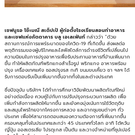
เชฟนูรอ โซ๊ะมณี สเต็ปเป้ ผู้ก่อตั้งโรงเรียนสอนทำอาหาร
และเชฟแห่งภัตตาคาร บลู เอเลเฟ่นท์
กล่าวว่า “ด้วย
สถานการณ์การแพร่ระบาดของโควิด-19 ที่เกิดขึ้น ส่งผลต่อ
พฤติกรรมของผู้บริโภคและไลฟ์สไตล์การดำรงชีวิตที่เปลี่ยนไป
ความนิยมในการปรุงอาหารเพื่อรับประทานอาหารที่บ้านเพิ่มมาก
ขึ้น ทำให้ผลิตภัณฑ์พริกแกงสำเร็จรูป พริกแกง อาหารพร้อม
ปรุง เครื่องเทศแห้ง ซอสปรุงรส กะทิ ขนมขบเคี้ยว ชา ฯลฯ ได้
รับการตอบรับเป็นเพิ่มมากขึ้นจากทั้งในและต่างประเทศ
ซึ่งปัจจุบัน บริษัทฯ ได้ทำการศึกษาวิจัยพัฒนาผลิตภัณฑ์ใหม่
อย่างต่อเนื่อง ควบคู่ไปกับการปรับปรุงกระบวนการผลิต เพื่อ
เพิ่มกำลังการผลิตให้มากขึ้น และยังคงมุ่งเน้นการใช้วัตถุดิบ
และสมุนไพรไทยจากโครงการหลวง และจากชุมชนต่างๆ ทั่ว
ประเทศ เพื่อให้สามารถตอบสนองความต้องการที่เพิ่มมากขึ้น
ครอบคลุมทั้งในประเทศและกว่า 45 ประเทศทั่วโลก อาทิ ไต้หวัน
ญี่ปุ่น ออสเตรเลีย โปรตุเกส เป็นต้น และวางจำหน่ายที่ซุปเปอร์