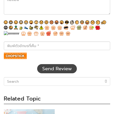
พิมพ์
ตัว
อักษร
ที่
เห็น
Send Review
(success)
Related Topic