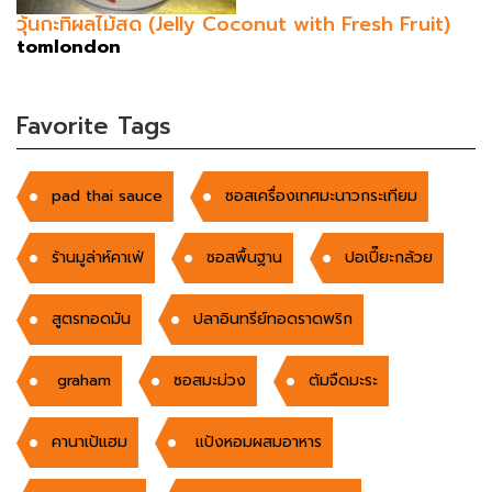
วุ้นกะทิผลไม้สด (Jelly Coconut with Fresh Fruit)
tomlondon
Favorite Tags
pad thai sauce
ซอสเครื่องเทศมะนาวกระเทียม
ร้านมูล่าห์คาเฟ่
ซอสพื้นฐาน
ปอเปี๊ยะกล้วย
สูตรทอดมัน
ปลาอินทรีย์ทอดราดพริก
graham
ซอสมะม่วง
ต้มจืดมะระ
คานาเป้แฮม
แป้งหอมผสมอาหาร