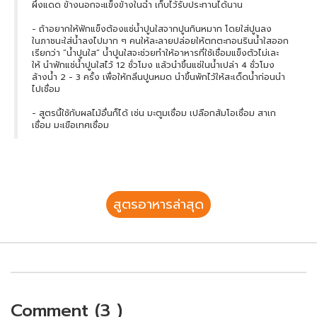
ผึ่งแดด ข้างนอกจะแข็งข้างในฉ่ำ เก็บไว้รับประทานได้นาน
- ถ้าอยากให้ฟักแข็งต้องแช่น้ำปูนใสจากปูนกินหมาก โดยใส่ปูนลง
ในภาชนะใส่น้ำลงไปมาก ๆ คนให้ละลายปล่อยให้ตกตะกอนรินน้ำใสออก
เรียกว่า “น้ำปูนใส” น้ำปูนใสจะช่วยทำให้อาหารที่ใช้เชื่อมแข็งตัวไม่เละ
ให้ นำฟักแช่น้ำปูนใสไว้ 12 ชั่วโมง แล้วนำขึ้นแช่ในน้ำเปล่า 4 ชั่วโมง
ล้างน้ำ 2 - 3 ครั้ง เพื่อให้กลิ่นปูนหมด นำขึ้นพักไว้ให้สะเด็ดน้ำก่อนนำ
ไปเชื่อม
- สูตรนี้ใช้กับผลไม้อื่นก็ได้ เช่น มะตูมเชื่อม เปลือกส้มโอเชื่อม สาเก
เชื่อม มะเขือเทศเชื่อม
สูตรอาหารล่าสุด
Comment (3 )