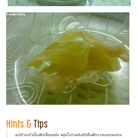
-แต่ถ้าจะทำเป็นฟักเชื่อมแห้ง พอน้ำตาลข้นตักชิ้นฟักวางบนตะแกรง