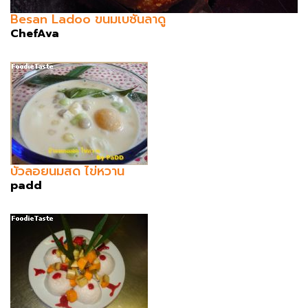
Besan Ladoo ขนมเบซันลาดู
ChefAva
บัวลอยนมสด ไข่หวาน
padd