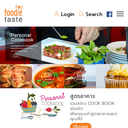
Login
Search
สูตรอาหาร
สูตรอาหารล่าสุด
พาไปชิม
Top Foodie
สารพันก้นครัว
เคล็ดลับน่ารู้
FoodPedia
เปรียบเทียบหน่วยการตวง
สูตรอาหาร
สร้าง Cookbook
ร่วมสร้าง COOK BOOK
เปรียบเทียบอุณหภูมิ
ส่วนตัว
เพียงแนะนำสูตรอาหารของ
เปรียบเทียบน้ำหนักวัตถุดิบ
คุณที่นี่
เริ่มเลย!