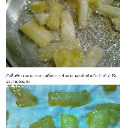
ตักชิ้นฟักวางบนตะแกรงผึ่งแดด ข้างนอกจะแข็งข้างในฉ่ำ เก็บไว้รับ
ประทานได้นาน