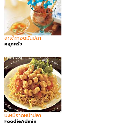
สะเต๊ะทอดมันปลา
คลุกครัว
บะหมี่ราดหน้าปลา
FoodieAdmin