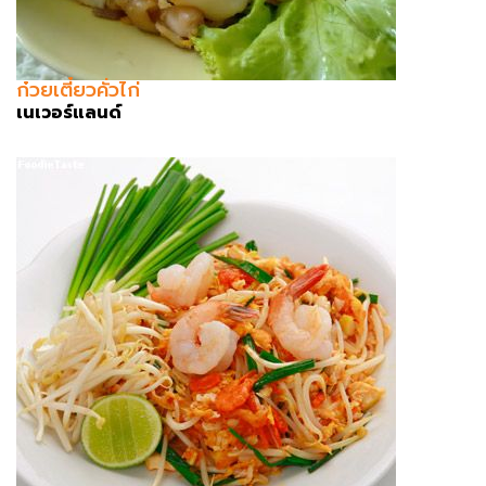
ก๋วยเตี๋ยวคั่วไก่
เนเวอร์แลนด์