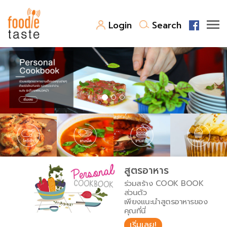
Login
Search
สูตรอาหาร
สูตรอาหารล่าสุด
พาไปชิม
Top Foodie
สารพันก้นครัว
เคล็ดลับน่ารู้
FoodPedia
เปรียบเทียบหน่วยการตวง
สูตรอาหาร
สร้าง Cookbook
ร่วมสร้าง COOK BOOK
เปรียบเทียบอุณหภูมิ
ส่วนตัว
เพียงแนะนำสูตรอาหารของ
เปรียบเทียบน้ำหนักวัตถุดิบ
คุณที่นี่
เริ่มเลย!