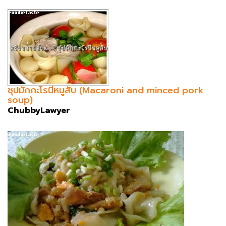
ซุปมักกะโรนีหมูสับ (Macaroni and minced pork
soup)
ChubbyLawyer