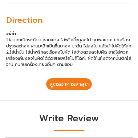
Direction
วิธีทำ
1.โขลกกะปิกระเทียม หอมแดง ใส่พริกขี้หนูลงไป บุบพอแตก ใส่เครื่อง
ปรุงรสต่างๆ ฝานมะอึกเป็นชิ้นบางๆ มะดัน ใส่ลงไป แล้วนำไปผัดให้สุก
2.ใส่น้ำมัน ใส่น้ำพริกลงเรือลงไปผัด ใส่ข้าวสวยลงไปผัด อาจใส่พวก
เครื่องเคียงลงไปผัดได้ด้วยเลยหรือไม่ก็ได้ค่ะ ผัดให้แห้งดีจากนั้นตักใส่
จาน กินกับเครื่องเคียงอื่นๆ ตามชอบ
สูตรอาหารล่าสุด
Write Review