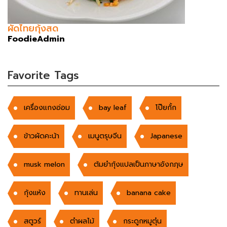
ผัดไทยกุ้งสด
FoodieAdmin
Favorite Tags
เครื่องแกงอ่อม
bay leaf
โป๊ยกั้ก
ข้าวผัดคะน้า
เมนูตรุษจีน
Japanese
musk melon
ต้มยำกุ้งแปลเป็นภาษาอังกฦษ
กุ้งแห้ง
ทานเล่น
banana cake
สตูวร์
ตำผลไม้
กระดูกหมูตุ๋น