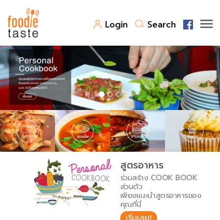
Login
Search
สูตรอาหาร
สูตรอาหารล่าสุด
พาไปชิม
Top Foodie
สารพันก้นครัว
เคล็ดลับน่ารู้
FoodPedia
เปรียบเทียบหน่วยการตวง
สูตรอาหาร
สร้าง Cookbook
ร่วมสร้าง COOK BOOK
เปรียบเทียบอุณหภูมิ
ส่วนตัว
เพียงแนะนำสูตรอาหารของ
เปรียบเทียบน้ำหนักวัตถุดิบ
คุณที่นี่
เริ่มเลย!