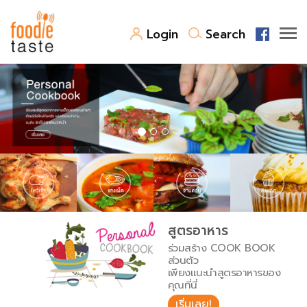
Login
Search
สูตรอาหาร
สูตรอาหารล่าสุด
พาไปชิม
Top Foodie
สารพันก้นครัว
เคล็ดลับน่ารู้
FoodPedia
เปรียบเทียบหน่วยการตวง
สูตรอาหาร
สร้าง Cookbook
ร่วมสร้าง COOK BOOK
เปรียบเทียบอุณหภูมิ
ส่วนตัว
เพียงแนะนำสูตรอาหารของ
เปรียบเทียบน้ำหนักวัตถุดิบ
คุณที่นี่
เริ่มเลย!