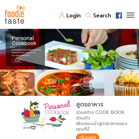
Login
Search
สูตรอาหาร
สูตรอาหารล่าสุด
พาไปชิม
Top Foodie
สารพันก้นครัว
เคล็ดลับน่ารู้
FoodPedia
เปรียบเทียบหน่วยการตวง
สูตรอาหาร
สร้าง Cookbook
ร่วมสร้าง COOK BOOK
เปรียบเทียบอุณหภูมิ
ส่วนตัว
เพียงแนะนำสูตรอาหารของ
เปรียบเทียบน้ำหนักวัตถุดิบ
คุณที่นี่
เริ่มเลย!