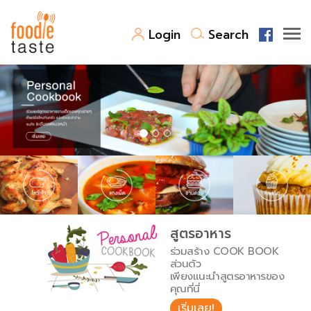
Login
Search
สูตรอาหาร
สูตรอาหารล่าสุด
พาไปชิม
Top Foodie
สารพันก้นครัว
เคล็ดลับน่ารู้
FoodPedia
เปรียบเทียบหน่วยการตวง
สูตรอาหาร
สร้าง Cookbook
ร่วมสร้าง COOK BOOK
เปรียบเทียบอุณหภูมิ
ส่วนตัว
เพียงแนะนำสูตรอาหารของ
เปรียบเทียบน้ำหนักวัตถุดิบ
คุณที่นี่
เริ่มเลย!