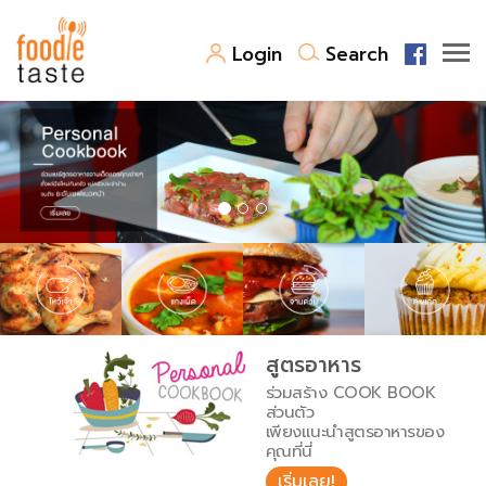
Login
Search
สูตรอาหาร
สูตรอาหารล่าสุด
พาไปชิม
Top Foodie
สารพันก้นครัว
เคล็ดลับน่ารู้
FoodPedia
เปรียบเทียบหน่วยการตวง
สูตรอาหาร
สร้าง Cookbook
ร่วมสร้าง COOK BOOK
เปรียบเทียบอุณหภูมิ
ส่วนตัว
เพียงแนะนำสูตรอาหารของ
เปรียบเทียบน้ำหนักวัตถุดิบ
คุณที่นี่
เริ่มเลย!