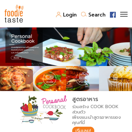
Login
Search
สูตรอาหาร
สูตรอาหารล่าสุด
พาไปชิม
Top Foodie
สารพันก้นครัว
เคล็ดลับน่ารู้
FoodPedia
เปรียบเทียบหน่วยการตวง
สูตรอาหาร
สร้าง Cookbook
ร่วมสร้าง COOK BOOK
เปรียบเทียบอุณหภูมิ
ส่วนตัว
เพียงแนะนำสูตรอาหารของ
เปรียบเทียบน้ำหนักวัตถุดิบ
คุณที่นี่
เริ่มเลย!