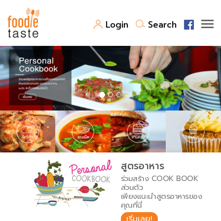
Login
Search
สูตรอาหาร
สูตรอาหารล่าสุด
พาไปชิม
Top Foodie
สารพันก้นครัว
เคล็ดลับน่ารู้
FoodPedia
เปรียบเทียบหน่วยการตวง
สูตรอาหาร
สร้าง Cookbook
ร่วมสร้าง COOK BOOK
เปรียบเทียบอุณหภูมิ
ส่วนตัว
เพียงแนะนำสูตรอาหารของ
เปรียบเทียบน้ำหนักวัตถุดิบ
คุณที่นี่
เริ่มเลย!