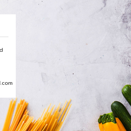
nd
l.com