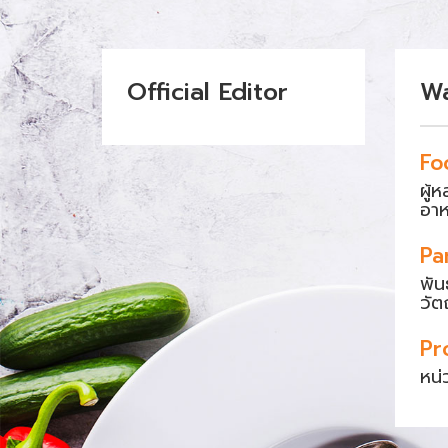
Official Editor
W
Fo
ผู้
อา
Pa
พัน
วัต
Pr
หน่