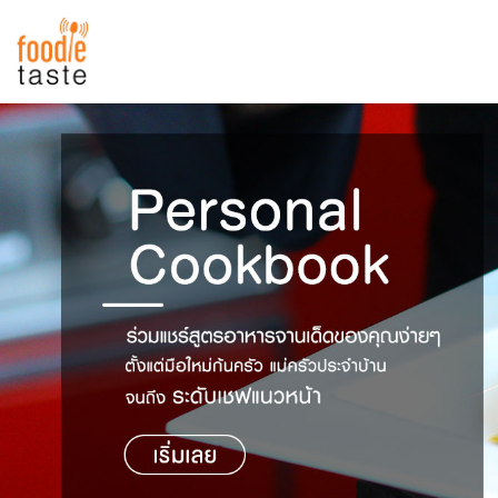
สูตรอาหาร
สูตรอาหารล่าสุด
พาไปชิม
Top Foodie
สารพันก้นครัว
เคล็ดลับน่ารู้
FoodPedia
เปรียบเทียบหน่วยการตวง
สร้าง Cookbook
เปรียบเทียบอุณหภูมิ
เปรียบเทียบน้ำหนักวัตถุดิบ