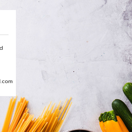
nd
l.com