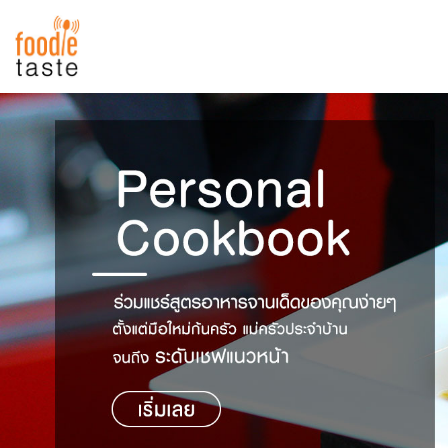
สูตรอาหาร
สูตรอาหารล่าสุด
พาไปชิม
Top Foodie
สารพันก้นครัว
เคล็ดลับน่ารู้
FoodPedia
เปรียบเทียบหน่วยการตวง
สร้าง Cookbook
เปรียบเทียบอุณหภูมิ
เปรียบเทียบน้ำหนักวัตถุดิบ