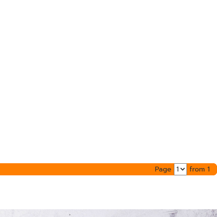
Page
from 1