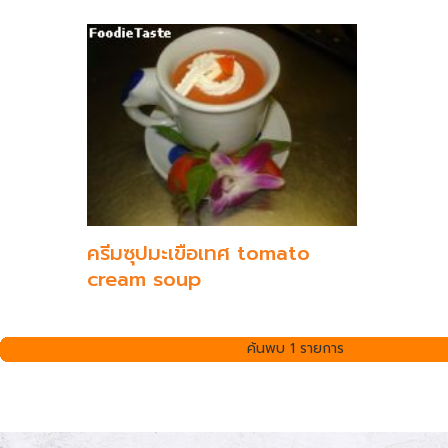
ครีมซุปมะเขือเทศ tomato
cream soup
ค้นพบ 1 รายการ